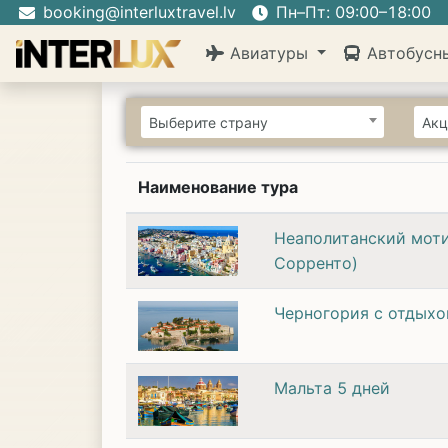
booking@interluxtravel.lv
Пн–Пт: 09:00–18:00
Авиатуры
Автобусн
Выберите страну
Акц
Наименование тура
Неаполитанский моти
Сорренто)
Черногория с отдыхо
Мальта 5 дней