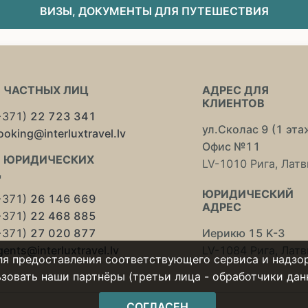
ВИЗЫ, ДОКУМЕНТЫ ДЛЯ ПУТЕШЕСТВИЯ
 ЧАСТНЫХ ЛИЦ
АДРЕС ДЛЯ
КЛИЕНТОВ
+371)
22 723 341
ул.Сколас 9 (1 эта
ooking@interluxtravel.lv
Офис №11
 ЮРИДИЧЕСКИХ
LV-1010 Рига, Латв
Ц
ЮРИДИЧЕСКИЙ
+371)
26 146 669
АДРЕС
+371)
22 468 885
+371)
27 020 877
Иерикю 15 K-3
gents@interluxtravel.lv
LV-1084 Рига, Латв
ля предоставления соответствующего сервиса и надзор
овать наши партнёры (третьи лица - обработчики данны
СОГЛАСЕН