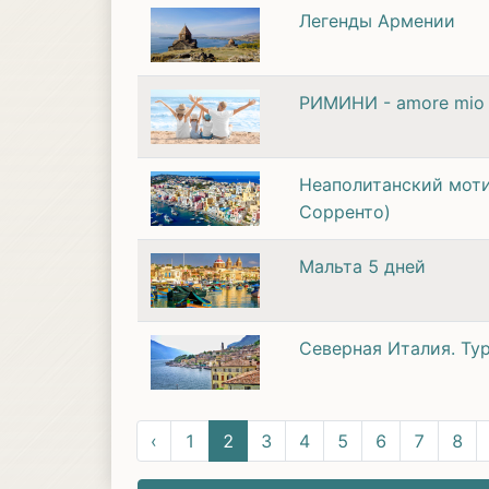
Легенды Армении
РИМИНИ - amore mio
Неаполитанский моти
Сорренто)
Мальта 5 дней
Северная Италия. Тур
‹
1
2
3
4
5
6
7
8