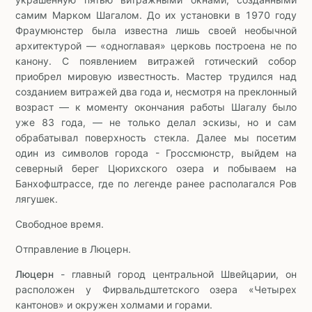
самим Марком Шагалом. До их установки в 1970 году
Фраумюнстер была известна лишь своей необычной
архитектурой — «одноглавая» церковь построена не по
канону. С появлением витражей готический собор
приобрел мировую известность. Мастер трудился над
созданием витражей два года и, несмотря на преклонный
возраст — к моменту окончания работы Шагалу было
уже 83 года, — не только делал эскизы, но и сам
обрабатывал поверхность стекла. Далее мы посетим
один из символов города - Гроссмюнстр, выйдем на
северный берег Цюрихского озера и побываем на
Банхофштрассе, где по легенде ранее располагался Ров
лягушек.
Свободное время.
Отправление в Люцерн.
Люцерн
- главный город центральной Швейцарии, он
расположен у Фирвальдштетского озера «Четырех
кантонов» и окружен холмами и горами.