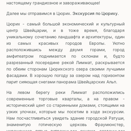
настоящему грандиозное и завораживающее!
Далее мы отправимся в Цюрих.
Экскурсия по Цюриху.
Цюрих - самый большой экономический и культурный
центр Швейцарии, и в тоже время, благодаря
уникальному сочетанию ландшафта и архитектуры, один
из самых красивых городов Европы. Уютно
расположившись между двумя горами, город
амфитеатром поднимается по склонам и, будто
разрезанный посередине рекой Лиммат, раскрывается
по обеим сторонам Цюрихского озера своими лучшими
фасадами. В хорошую погоду за озером над горизонтом
парит сияющая снегами панорама Швейцарских Альп.
На левом берегу реки Лиммат расположились
современные торговые кварталы, а на правом -
исторический цент со старинными домами, стоящими на
узких улочках, которые мы посетим в ходе экскурсии.
Нам посчастливиться увидеть здание городской Ратуши,
знаменитую готическую церковь Фраумюнстер,
украшенную пятью витражными окнами, созданными