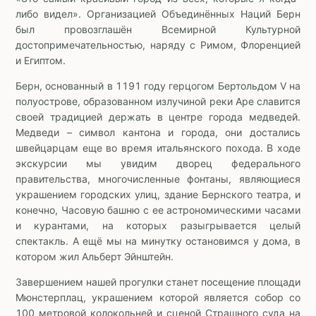
либо видел». Организацией Объединённых Наций Берн
был провозглашён Всемирной Культурной
достопримечательностью, наряду с Римом, Флоренцией
и Египтом.
Берн, основанный в 1191 году герцогом Бертольдом V на
полуострове, образованном излучиной реки Аре славится
своей традицией держать в центре города медведей.
Медведи – символ кантона и города, они достались
швейцарцам еще во время итальянского похода. В ходе
экскурсии мы увидим дворец федерального
правительства, многочисленные фонтаны, являющиеся
украшением городских улиц, здание Бернского театра, и
конечно, Часовую башню с ее астрономическими часами
и курантами, на которых разыгрывается целый
спектакль. А ещё мы на минутку остановимся у дома, в
котором жил Альберт Эйнштейн.
Завершением нашей прогулки станет посещение площади
Мюнстерплац, украшением которой является собор со
100 метровой колокольней и сценой Страшного суда на