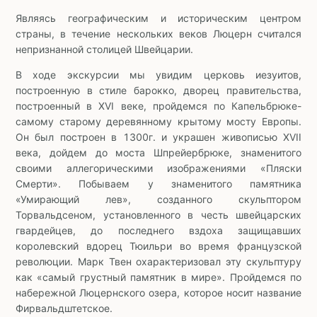
Являясь географическим и историческим центром
страны, в течение нескольких веков Люцерн считался
непризнанной столицей Швейцарии.
В ходе экскурсии мы увидим церковь иезуитов,
построенную в стиле барокко, дворец правительства,
построенный в XVI веке, пройдемся по Капельбрюке-
самому старому деревянному крытому мосту Европы.
Он был построен в 1300г. и украшен живописью XVII
века, дойдем до моста Шпрейербрюке, знаменитого
своими аллегорическими изображениями «Пляски
Смерти». Побываем у знаменитого памятника
«Умирающий лев», созданного скульптором
Торвальдсеном, установленного в честь швейцарских
гвардейцев, до последнего вздоха защищавших
королевский вдорец Тюильри во время французской
революции. Марк Твен охарактеризовал эту скульптуру
как «самый грустный памятник в мире». Пройдемся по
набережной Люцернского озера, которое носит название
Фирвальдштетское.