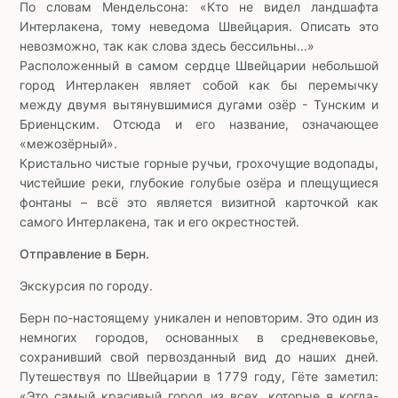
По словам Мендельсона: «Кто не видел ландшафта
Интерлакена, тому неведома Швейцария. Описать это
невозможно, так как слова здесь бессильны...»
Расположенный в самом сердце Швейцарии небольшой
город Интерлакен являет собой как бы перемычку
между двумя вытянувшимися дугами озёр - Тунским и
Бриенцским. Отсюда и его название, означающее
«межозёрный».
Кристально чистые горные ручьи, грохочущие водопады,
чистейшие реки, глубокие голубые озёра и плещущиеся
фонтаны – всё это является визитной карточкой как
самого Интерлакена, так и его окрестностей.
Отправление в Берн.
Экскурсия по городу.
Берн по-настоящему уникален и неповторим. Это один из
немногих городов, основанных в средневековье,
сохранивший свой первозданный вид до наших дней.
Путешествуя по Швейцарии в 1779 году, Гёте заметил:
«Это самый красивый город из всех, которые я когда-