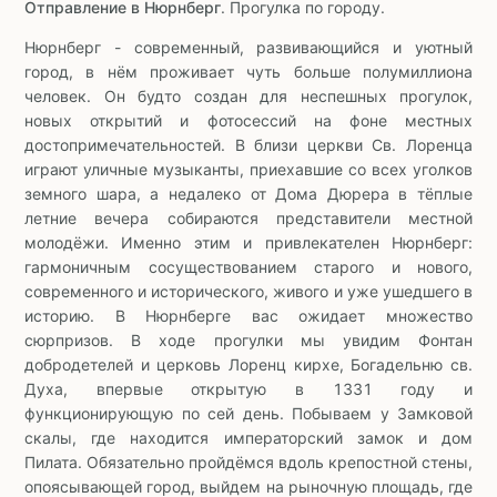
Отправление в Нюрнберг
. Прогулка по городу.
Нюрнберг - современный, развивающийся и уютный
город, в нём проживает чуть больше полумиллиона
человек. Он будто создан для неспешных прогулок,
новых открытий и фотосессий на фоне местных
достопримечательностей. В близи церкви Св. Лоренца
играют уличные музыканты, приехавшие со всех уголков
земного шара, а недалеко от Дома Дюрера в тёплые
летние вечера собираются представители местной
молодёжи. Именно этим и привлекателен Нюрнберг:
гармоничным сосуществованием старого и нового,
современного и исторического, живого и уже ушедшего в
историю. В Нюрнберге вас ожидает множество
сюрпризов. В ходе прогулки мы увидим Фонтан
добродетелей и церковь Лоренц кирхе, Богадельню св.
Духа, впервые открытую в 1331 году и
функционирующую по сей день. Побываем у Замковой
скалы, где находится императорский замок и дом
Пилата. Обязательно пройдёмся вдоль крепостной стены,
опоясывающей город, выйдем на рыночную площадь, где