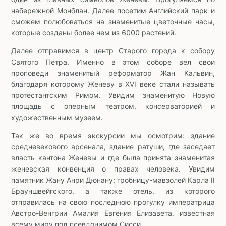
набережной Монблан. Далее посетим Английский парк и
сможем полюбоваться на знаменитые цветочные часы,
которые созданы более чем из 6000 растений.
Далее отправимся в центр Старого города к собору
Святого Петра. Именно в этом соборе вел свои
проповеди знаменитый реформатор Жан Кальвин,
благодаря которому Женеву в XVI веке стали называть
протестантским Римом. Увидим знаменитую Новую
площадь с оперным театром, консерваторией и
художественным музеем.
Так же во время экскурсии мы осмотрим: здание
средневекового арсенала, здание ратуши, где заседает
власть кантона Женевы и где была принята знаменитая
женевская конвенция о правах человека. Увидим
памятник Жану Анри Дюнану; гробницу-мавзолей Карла II
Брауншвейгского, а также отель, из которого
отправилась на свою последнюю прогулку императрица
Австро-Венгрии Амалия Евгения Елизавета, известная
всему миру под псевдонимом Сисси.