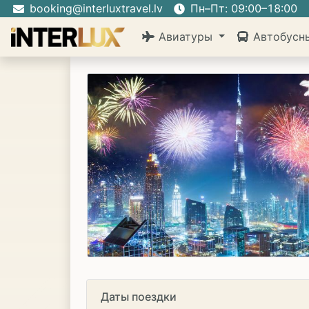
booking@interluxtravel.lv
Пн–Пт: 09:00–18:00
Авиатуры
Автобусн
Даты поездки