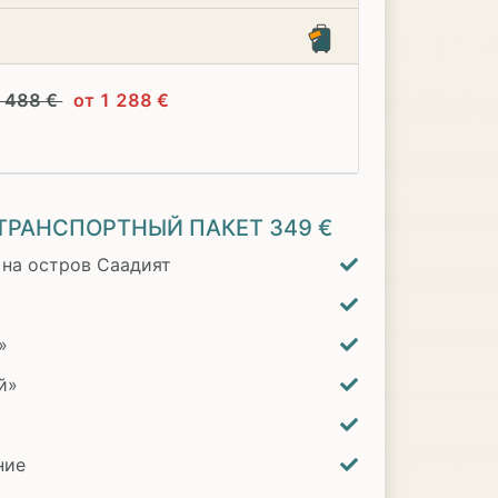
1 488 €
от 1 288 €
ТРАНСПОРТНЫЙ ПАКЕТ
349 €
 на остров Саадият
»
й»
ние