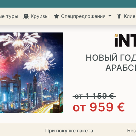
ые туры
Круизы
Спецпредложения
Клие
НОВЫЙ ГО
АРАБС
от
1 159
€
от
959
€
При покупке пакета
Без