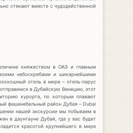
льно стекают вместе с чудодейственной
еличине княжеством в ОАЭ и главным
своими небоскребами и шикарнейшими
оскошный отель в мире – отель-парус
 отправимся в Дубайскую Венецию, этот
иторию курорта, по которым плавают
мый фешенебельный район Дубая – Dubai
ршении нашей экскурсии мы побываем в
ен в даунтауне Дубай, где у вас будет
сладится красотой крупнейшего в мире