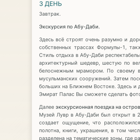
3 ДЕНЬ
Завтрак.
Экскурсия по Абу-Даби.
Здесь всё строят очень разумно и дор
собственных трассах Формулы-1, так
Стиль отдыха в Абу-Даби респектабель
архитектурный шедевр, шестую по ве
белоснежным мрамором. По своему в
мусульманских сооружений. Затем пос
больших на Ближнем Востоке. Здесь и д
Эмират Палас Вы сможете сделать фото
Далее
экскурсионная поездка на остро
Музей Лувр в Абу-Даби был открыт в 
создает ощущение, что расположился
полотна, книги, украшения, в том чис
разделена на тематические зоны, где р