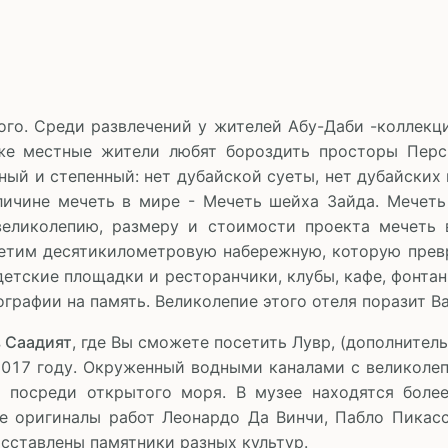
ого. Среди развлечений у жителей Абу-Даби -коллекц
же местные жители любят бороздить просторы Перси
ный и степенный: нет дубайской суеты, нет дубайских
личине мечеть в мире - Мечеть шейха Зайда. Мечеть
еликолепию, размеру и стоимости проекта мечеть 
етим десятикилометровую набережную, которую превр
етские площадки и ресторанчики, клубы, кафе, фонтан
графии на память. Великолепие этого отеля поразит Ва
в Саадият
, где Вы сможете посетить Лувр, (дополнител
2017 году. Окруженный водными каналами с великоле
 посреди открытого моря. В музее находятся более
ле оригиналы работ Леонардо Да Винчи, Пабло Пикас
асставлены памятники разных культур.