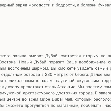
ерный заряд молодости и бодрости, а болезни буква
ского залива эмират Дубай, считается вторым по в
Востоке. Новый Дубай поразит Ваше воображение 
обым восточным шармом. Вы сможете увидеть самый р
 отдельном острове в 280 метрах от берега. Далее мы
ря великолепным каналам, паутиной окутавшим терр
ему взору предстанет отель Атлантис. Мы посетим са
жемчужиной архитектурного достояния города. В заве
й центре во всем мире Dubai Mall, который располож
Вы сможете прогуляться по магазинам, пообедать, на