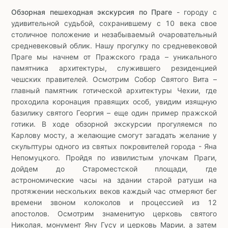
Обзорная пешеходная экскурсия по Праге
- городу с
удивительной судьбой, сохранившему с 10 века свое
столичное положение и незабываемый очаровательный
средневековый облик. Нашу прогулку по средневековой
Праге мы начнем от Пражского града – уникального
памятника архитектуры, служившего резиденцией
чешских правителей. Осмотрим Собор Святого Вита –
главный памятник готической архитектуры Чехии, где
проходила коронация правящих особ, увидим изящную
базилику святого Георгия – еще один пример пражской
готики. В ходе обзорной экскурсии прогуляемся по
Карлову мосту, а желающие смогут загадать желание у
скульптуры одного из святых покровителей города - Яна
Непомуцкого. Пройдя по извилистым улочкам Праги,
дойдем до Староместской площади, где
астрономические часы на здании старой ратуши на
протяжении нескольких веков каждый час отмеряют бег
времени звоном колоколов и процессией из 12
апостолов. Осмотрим знаменитую церковь святого
Николая, монумент Яну Гусу и церковь Марии, а затем