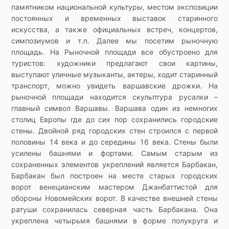
памятником национальной культуры, местом экспозиции
постоянных и временных выставок старинного
искусства, а также официальных встреч, концертов,
симпозиумов и т.п. Далее мы посетим рыночную
площадь. На Рыночной площади все обустроено для
туристов: художники предлагают свои картины,
выступают уличные музыканты, актеры, ходит старинный
транспорт, можно увидеть варшавские дрожки. На
рыночной площади находится скульптура русалки –
главный символ Варшавы. Варшава один из немногих
столиц Европы где до сих пор сохранились городские
стены. Двойной ряд городских стен строился с первой
половины 14 века и до середины 16 века. Стены были
усилены башнями и фортами. Самым старым из
сохраненных элементов укреплений является Барбакан,
Барбакан был построен на месте старых городских
ворот венецианским мастером Джанбаттистой для
обороны Новомейских ворот. В качестве внешней стены
ратуши сохранилась северная часть Барбакана. Она
укреплена четырьмя башнями в форме полукруга и