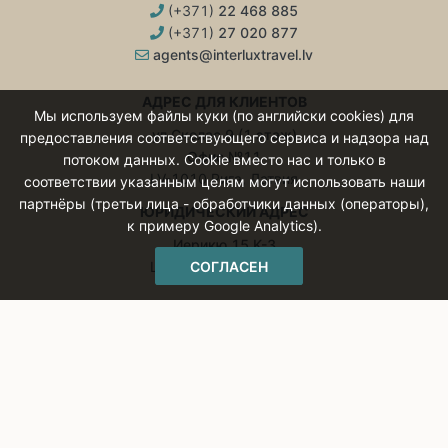
(+371)
22 468 885
(+371)
27 020 877
agents@interluxtravel.lv
АДРЕС ДЛЯ КЛИЕНТОВ
Мы используем файлы куки (по английски cookies) для
ул.Сколас 9 (1 этаж)
предоставления соответствующего сервиса и надзора над
Офис №11
потоком данных. Cookie вместо нас и только в
LV-1010 Рига, Латвия
соответствии указанным целям могут использовать наши
партнёры (третьи лица - обработчики данных (операторы),
ЮРИДИЧЕСКИЙ АДРЕС
к примеру Google Analytics).
Иерикю 15 K-3
СОГЛАСЕН
LV-1084 Рига, Латвия
В ДРУГИХ СТРАНАХ
Мы в Литве
Мы в Германии
Мы в Эстонии