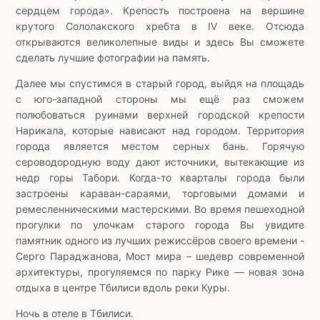
сердцем города». Крепость построена на вершине
крутого Сололакского хребта в IV веке. Отсюда
открываются великолепные виды и здесь Вы сможете
сделать лучшие фотографии на память.
Далее мы спустимся в старый город, выйдя на площадь
с юго-западной стороны мы ещё раз сможем
полюбоваться руинами верхней городской крепости
Нарикала, которые нависают над городом. Территория
города является местом серных бань. Горячую
сероводородную воду дают источники, вытекающие из
недр горы Табори. Когда-то кварталы города были
застроены караван-сараями, торговыми домами и
ремесленническими мастерскими. Во время пешеходной
прогулки по улочкам старого города Вы увидите
памятник одного из лучших режиссёров своего времени -
Серго Параджанова, Мост мира – шедевр современной
архитектуры, прогуляемся по парку Рике — новая зона
отдыха в центре Тбилиси вдоль реки Куры.
Ночь в отеле в Тбилиси.