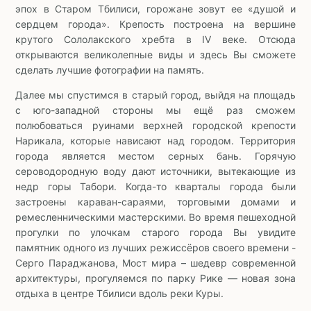
эпох в Старом Тбилиси, горожане зовут ее «душой и
сердцем города». Крепость построена на вершине
крутого Сололакского хребта в IV веке. Отсюда
открываются великолепные виды и здесь Вы сможете
сделать лучшие фотографии на память.
Далее мы спустимся в старый город, выйдя на площадь
с юго-западной стороны мы ещё раз сможем
полюбоваться руинами верхней городской крепости
Нарикала, которые нависают над городом. Территория
города является местом серных бань. Горячую
сероводородную воду дают источники, вытекающие из
недр горы Табори. Когда-то кварталы города были
застроены караван-сараями, торговыми домами и
ремесленническими мастерскими. Во время пешеходной
прогулки по улочкам старого города Вы увидите
памятник одного из лучших режиссёров своего времени -
Серго Параджанова, Мост мира – шедевр современной
архитектуры, прогуляемся по парку Рике — новая зона
отдыха в центре Тбилиси вдоль реки Куры.