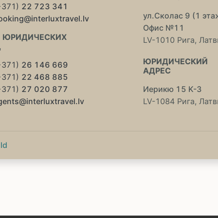
+371)
22 723 341
ул.Сколас 9 (1 эта
ooking@interluxtravel.lv
Офис №11
 ЮРИДИЧЕСКИХ
LV-1010 Рига, Латв
Ц
ЮРИДИЧЕСКИЙ
+371)
26 146 669
АДРЕС
+371)
22 468 885
+371)
27 020 877
Иерикю 15 K-3
gents@interluxtravel.lv
LV-1084 Рига, Латв
ld