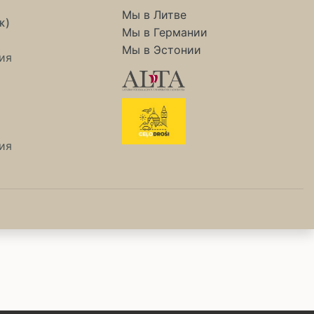
Мы в Литве
ж)
Мы в Германии
Мы в Эстонии
ия
ия