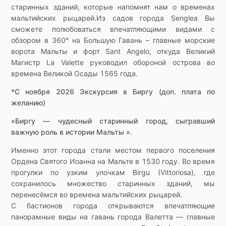
старинных зданий, которые напомнят нам о временах
мальтийских рыцарей.Из садов города Senglea Вы
сможете полюбоваться впечатляющими видами с
обзором в 360° на Большую Гавань – главные морские
ворота Мальты и форт Sant Angelo, откуда Великий
Магистр La Valette руководил обороной острова во
времена Великой Осады 1565 года.
*С ноября 2026 Экскурсия в Биргу
(доп. плата по
желанию)
«Биргу — чудесный старинный город, сыгравший
важную роль в истории Мальты ».
Именно этот города стали местом первого поселения
Ордена Святого Иоанна на Мальте в 1530 году. Во время
прогулки по узким улочкам Birgu (Vittoriosa), где
сохранилось множество старинных зданий, мы
перенесёмся во времена мальтийских рыцарей.
С бастионов города открываются впечатляющие
панорамные виды на гавань города Валетта — главные