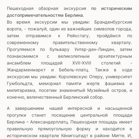
Пешеходная обзорная экскурсия
по историческим
достопримечательностям Берлина.
Во время экскурсии мы увидим: Бранденбургские
ворота, - пожалуй, один из важнейших символов города,
затем отправимся к Рейхстагу, пройдёмся по
современному правительственному кварталу.
Прогуляемся по бульвару Унтер-ден-Линден, затем
познакомимся с великолепным архитектурным
ансамблем площадей XVII-XVIII столетий -
Жандарменмаркт и Бебель-платц. Также в ходе
экскурсии мы увидим: Королевскую Оперу, университет
Гумбольдта, мемориал памяти жертв фашизма и
милитаризма, посетим знаменитый Музейный остров, и
конечно, величественный Берлинский собор.
А завершением нашей интересной и насыщенной
прогулки станет посещение центральной площади
Берлина – Александерплатц. Пешеходная площадь имеет
правильную прямоугольную форму и находится в
историческом квартале Кёнигсштадт в районе Митте. И,