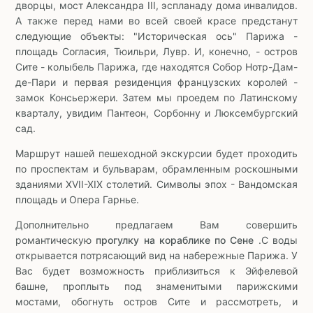
дворцы, мост Александра III, эспланаду дома инвалидов.
А также перед нами во всей своей красе предстанут
следующие объекты: "Историческая ось" Парижа -
площадь Согласия, Тюильри, Лувр. И, конечно, - остров
Сите - колыбель Парижа, где находятся Собор Нотр-Дам-
де-Пари и первая резиденция французских королей -
замок Консьержери. Затем мы проедем по Латинскому
кварталу, увидим Пантеон, Сорбонну и Люксембургский
сад.
Маршрут нашей пешеходной экскурсии будет проходить
по проспектам и бульварам, обрамленным роскошными
зданиями XVII-XIX столетий. Символы эпох - Вандомская
площадь и Опера Гарнье.
Дополнительно предлагаем Вам совершить
романтическую
прогулку на кораблике по Сене
.С воды
открывается потрясающий вид на набережные Парижа. У
Вас будет возможность приблизиться к Эйфелевой
башне, проплыть под знаменитыми парижскими
мостами, обогнуть остров Сите и рассмотреть, и