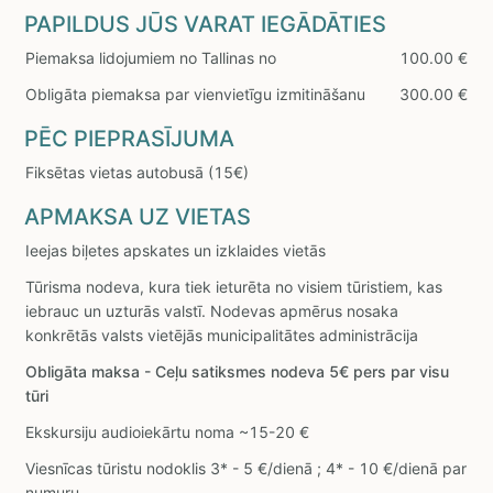
PAPILDUS JŪS VARAT IEGĀDĀTIES
Piemaksa lidojumiem no Tallinas no
100.00 €
Obligāta piemaksa par vienvietīgu izmitināšanu
300.00 €
PĒC PIEPRASĪJUMA
Fiksētas vietas autobusā (15€)
APMAKSA UZ VIETAS
Ieejas biļetes apskates un izklaides vietās
Tūrisma nodeva, kura tiek ieturēta no visiem tūristiem, kas
iebrauc un uzturās valstī. Nodevas apmērus nosaka
konkrētās valsts vietējās municipalitātes administrācija
Obligāta maksa - Ceļu satiksmes nodeva 5€ pers par visu
tūri
Ekskursiju audioiekārtu noma ~15-20 €
Viesnīcas tūristu nodoklis 3* - 5 €/dienā ; 4* - 10 €/dienā par
numuru