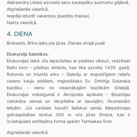
Aleksandrs Lielais aizvedis savu karaspēku austrumu gājienā.
Atgriešanās viesnīcā.
Iespēja ieturēt vakariņas (papildu maksa).
Nakts viesnīcā.
4. DIENA
Brokastis. Brīvs laiks pie jūras. Dienas otrajā pusē
Ekskursija Salonikos.
Ekskursijas laikā Jūs iepazīsities ar pilsētas vēsturi, redzēsiet
Balto torni – pilsētas simbolu, kas tika uzcelta 1430. gadā,
Rotondu un triumfa arku – Galeriju ar iespaidīgiem reljefa
vareno kauju attēliem, majestātisko Sv. Dmitrija Solunska
baziliku – vienu no vissenākajām bazilikām Grieķijā.
Ekskursijas nobeigumā ir Akropoles apskate – Bizantijas
cietokšņa sienas un Vecpilsēta ar šaurajām, līkumainām
ieliņām. Jūs varēsiet baudīt lieliskus senās Maķedonijas
galvaspilsētas skatus 300 m virs jūras līmeņa, kas ir
izvietojusies amfiteātra formā apkārt Termaikas līcim.
Atgriešanās viesnīcā.