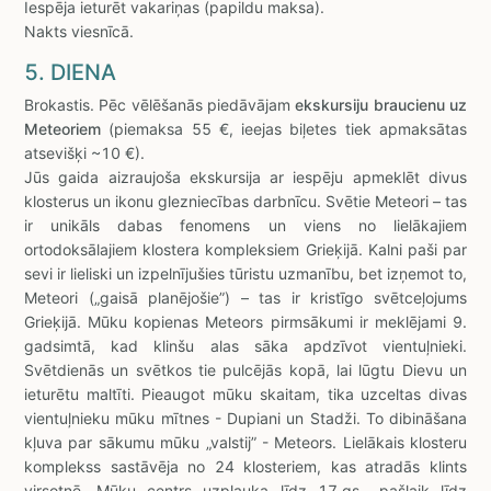
Iespēja ieturēt vakariņas (papildu maksa).
Nakts viesnīcā.
5. DIENA
Brokastis. Pēc vēlēšanās piedāvājam
ekskursiju braucienu uz
Meteoriem
(piemaksa 55 €, ieejas biļetes tiek apmaksātas
atsevišķi ~10 €).
Jūs gaida aizraujoša ekskursija ar iespēju apmeklēt divus
klosterus un ikonu glezniecības darbnīcu. Svētie Meteori – tas
ir unikāls dabas fenomens un viens no lielākajiem
ortodoksālajiem klostera kompleksiem Grieķijā. Kalni paši par
sevi ir lieliski un izpelnījušies tūristu uzmanību, bet izņemot to,
Meteori („gaisā planējošie”) – tas ir kristīgo svētceļojums
Grieķijā. Mūku kopienas Meteors pirmsākumi ir meklējami 9.
gadsimtā, kad klinšu alas sāka apdzīvot vientuļnieki.
Svētdienās un svētkos tie pulcējās kopā, lai lūgtu Dievu un
ieturētu maltīti. Pieaugot mūku skaitam, tika uzceltas divas
vientuļnieku mūku mītnes - Dupiani un Stadži. To dibināšana
kļuva par sākumu mūku „valstij” - Meteors. Lielākais klosteru
komplekss sastāvēja no 24 klosteriem, kas atradās klints
virsotnē. Mūku centrs uzplauka līdz 17.gs., pašlaik līdz