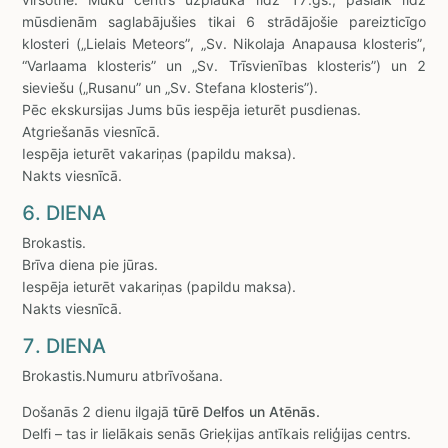
mūsdienām saglabājušies tikai 6 strādājošie pareizticīgo
klosteri („Lielais Meteors”, „Sv. Nikolaja Anapausa klosteris”,
“Varlaama klosteris” un „Sv. Trīsvienības klosteris”) un 2
sieviešu („Rusanu” un „Sv. Stefana klosteris”).
Pēc ekskursijas Jums būs iespēja ieturēt pusdienas.
Atgriešanās viesnīcā.
Iespēja ieturēt vakariņas (papildu maksa).
Nakts viesnīcā.
6. DIENA
Brokastis.
Brīva diena pie jūras.
Iespēja ieturēt vakariņas (papildu maksa).
Nakts viesnīcā.
7. DIENA
Brokastis.Numuru atbrīvošana.
Došanās 2 dienu ilgajā
tūrē Delfos un Atēnās.
Delfi – tas ir lielākais senās Grieķijas antīkais reliģijas centrs.