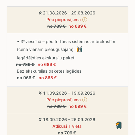
21.08.2026 - 29.08.2026
Pēc pieprasījuma
i
no 789 €
no 689 €
• 3*viesnīcā – pēc fortūnas sistēmas ar brokastīm
(cena vienam pieaugušajam)
Iegādājoties ekskursiju paketi
no 789 €
no 689 €
Bez ekskursijas paketes iegādes
no 968 €
no 868 €
11.09.2026 - 19.09.2026
Pēc pieprasījuma
i
no 709 €
no 699 €
18.09.2026 - 26.09.2026
Atlikusi 1 vieta
no 709 €