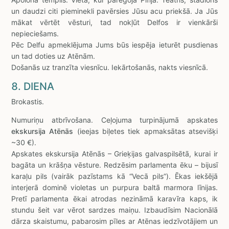
un daudzi citi pieminekli pavērsies Jūsu acu priekšā. Ja Jūs
mākat vērtēt vēsturi, tad nokļūt Delfos ir vienkārši
nepieciešams.
Pēc Delfu apmeklējuma Jums būs iespēja ieturēt pusdienas
un tad doties uz Atēnām.
Došanās uz tranzīta viesnīcu. Iekārtošanās, nakts viesnīcā.
8. DIENA
Brokastis.
Numuriņu atbrīvošana. Ceļojuma turpinājumā apskates
ekskursija Atēnās
(ieejas biļetes tiek apmaksātas atsevišķi
~30 €).
Apskates ekskursija Atēnās – Grieķijas galvaspilsētā, kurai ir
bagāta un krāšņa vēsture. Redzēsim parlamenta ēku – bijusī
karaļu pils (vairāk pazīstams kā “Vecā pils”). Ēkas iekšējā
interjerā dominē violetas un purpura baltā marmora līnijas.
Pretī parlamenta ēkai atrodas nezināmā karavīra kaps, ik
stundu šeit var vērot sardzes maiņu. Izbaudīsim Nacionālā
dārza skaistumu, pabarosim pīles ar Atēnas iedzīvotājiem un