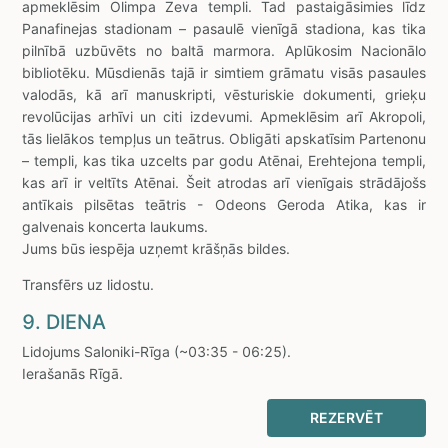
apmeklēsim Olimpa Zeva templi. Tad pastaigāsimies līdz
Panafinejas stadionam – pasaulē vienīgā stadiona, kas tika
pilnībā uzbūvēts no baltā marmora. Aplūkosim Nacionālo
bibliotēku. Mūsdienās tajā ir simtiem grāmatu visās pasaules
valodās, kā arī manuskripti, vēsturiskie dokumenti, grieķu
revolūcijas arhīvi un citi izdevumi. Apmeklēsim arī Akropoli,
tās lielākos tempļus un teātrus. Obligāti apskatīsim Partenonu
– templi, kas tika uzcelts par godu Atēnai, Erehtejona templi,
kas arī ir veltīts Atēnai. Šeit atrodas arī vienīgais strādājošs
antīkais pilsētas teātris - Odeons Geroda Atika, kas ir
galvenais koncerta laukums.
Jums būs iespēja uzņemt krāšņās bildes.
Transfērs uz lidostu.
9. DIENA
Lidojums Saloniki-Rīga (~03:35 - 06:25).
Ierašanās Rīgā.
REZERVĒT