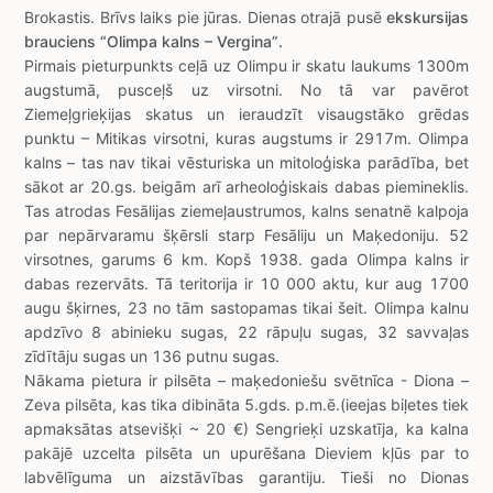
Brokastis. Brīvs laiks pie jūras. Dienas otrajā pusē
ekskursijas
brauciens “Olimpa kalns – Vergina”.
Pirmais pieturpunkts ceļā uz Olimpu ir skatu laukums 1300m
augstumā, pusceļš uz virsotni. No tā var pavērot
Ziemeļgrieķijas skatus un ieraudzīt visaugstāko grēdas
punktu – Mitikas virsotni, kuras augstums ir 2917m. Olimpa
kalns – tas nav tikai vēsturiska un mitoloģiska parādība, bet
sākot ar 20.gs. beigām arī arheoloģiskais dabas piemineklis.
Tas atrodas Fesālijas ziemeļaustrumos, kalns senatnē kalpoja
par nepārvaramu šķērsli starp Fesāliju un Maķedoniju. 52
virsotnes, garums 6 km. Kopš 1938. gada Olimpa kalns ir
dabas rezervāts. Tā teritorija ir 10 000 aktu, kur aug 1700
augu šķirnes, 23 no tām sastopamas tikai šeit. Olimpa kalnu
apdzīvo 8 abinieku sugas, 22 rāpuļu sugas, 32 savvaļas
zīdītāju sugas un 136 putnu sugas.
Nākama pietura ir pilsēta – maķedoniešu svētnīca - Diona –
Zeva pilsēta, kas tika dibināta 5.gds. p.m.ē.(ieejas biļetes tiek
apmaksātas atsevišķi ~ 20 €) Sengrieķi uzskatīja, ka kalna
pakājē uzcelta pilsēta un upurēšana Dieviem kļūs par to
labvēlīguma un aizstāvības garantiju. Tieši no Dionas