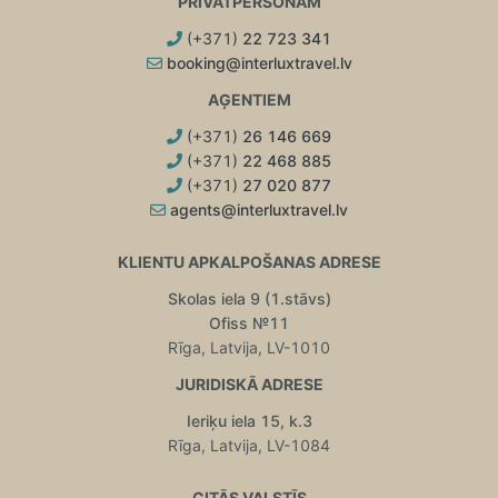
PRIVĀTPERSONĀM
(+371)
22 723 341
booking@interluxtravel.lv
AĢENTIEM
(+371)
26 146 669
(+371)
22 468 885
(+371)
27 020 877
agents@interluxtravel.lv
KLIENTU APKALPOŠANAS ADRESE
Skolas iela 9 (1.stāvs)
Ofiss №11
Rīga, Latvija, LV-1010
JURIDISKĀ ADRESE
Ieriķu iela 15, k.3
Rīga, Latvija, LV-1084
CITĀS VALSTĪS