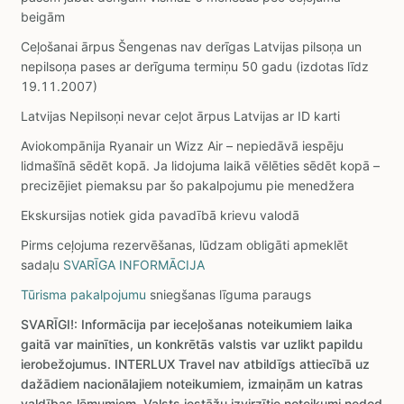
beigām
Ceļošanai ārpus Šengenas nav derīgas Latvijas pilsoņa un
nepilsoņa pases ar derīguma termiņu 50 gadu (izdotas līdz
19.11.2007)
Latvijas Nepilsoņi nevar ceļot ārpus Latvijas ar ID karti
Aviokompānija Ryanair un Wizz Air – nepiedāvā iespēju
lidmašīnā sēdēt kopā. Ja lidojuma laikā vēlēties sēdēt kopā –
precizējiet piemaksu par šo pakalpojumu pie menedžera
Ekskursijas notiek gida pavadībā krievu valodā
Pirms ceļojuma rezervēšanas, lūdzam obligāti apmeklēt
sadaļu
SVARĪGA INFORMĀCIJA
Tūrisma pakalpojumu
sniegšanas līguma paraugs
SVARĪGI!: Informācija par ieceļošanas noteikumiem laika
gaitā var mainīties, un konkrētās valstis var uzlikt papildu
ierobežojumus. INTERLUX Travel nav atbildīgs attiecībā uz
dažādiem nacionālajiem noteikumiem, izmaiņām un katras
valdības lēmumiem. Valsts iestāžu izvirzītie noteikumi nedod