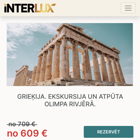
GRIEĶIJA. EKSKURSIJA UN ATPŪTA
OLIMPA RIVJĒRĀ.
no
709
€
no
609
€
REZERVĒT