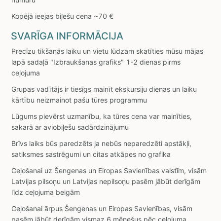
Kopējā ieejas biļešu cena ~70 €
SVARĪGA INFORMĀCIJA
Precīzu tikšanās laiku un vietu lūdzam skatīties mūsu mājas
lapā sadaļā "Izbraukšanas grafiks" 1-2 dienas pirms
ceļojuma
Grupas vadītājs ir tiesīgs mainīt ekskursiju dienas un laiku
kārtību neizmainot pašu tūres programmu
Lūgums pievērst uzmanību, ka tūres cena var mainīties,
sakarā ar aviobiļešu sadārdzinājumu
Brīvs laiks būs paredzēts ja nebūs neparedzēti apstākļi,
satiksmes sastrēgumi un citas atkāpes no grafika
Ceļošanai uz Šengenas un Eiropas Savienības valstīm, visām
Latvijas pilsoņu un Latvijas nepilsoņu pasēm jābūt derīgām
līdz ceļojuma beigām
Ceļošanai ārpus Šengenas un Eiropas Savienības, visām
pasēm jābūt derīgām vismaz 6 mēnešus pēc ceļojuma