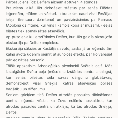
Pārbrauciens līdz Delfiem aizņem aptuveni 4 stundas.
Brauciena laikā Jūs dzirdēsiet stāstus par senās Ellādas
leģendām, mītiem un vēsturi. Izbrauksim cauri visai Fesālijas
ielejai (kentauru dzimtene) un pavizināsimies pa Parnasu
(Apolona dzimtene, kur viņš līksmoja kopā ar mūzām). (ieejas
biļetes tiek apmaksātas atsevišķi).
Ap pusdienlaiku ieradīsimies Delfos, kur Jūs gaidīs aizraujoša
ekskursija pa Delfu kompleksu.
Ekskursija sāksies ar Kastālijas avotu, saskaņā ar leģendu šim
kalnu avota ūdenim piemīt atjaunojošs efekts, par ko varēsiet
pārliecināties personīgi.
Tālāk apskatīsim Arheoloģisko pieminekli Svētais ceļš. Mēs
izstaigāsim Svēto ceļu (mūsdienu izstādes centra analogs),
kur senās pilsētas cēla savas dārgumu glabātavas,
demonstrējot visai Grieķijai katras atsevišķas polises
bagātību un diženumu.
Seniem grieķiem tieši Delfos atradās pasaules dibināšanas
centrs, leģenda vēsta, ka Zevs nolēmis noskaidrot, kur
atrodas pasaules centrs un atklājis, ka tas atrodas Grieķijā,
Delfos.
Apolona templis. Vieta, kur pareģoja Pifija. Teātris, stadions