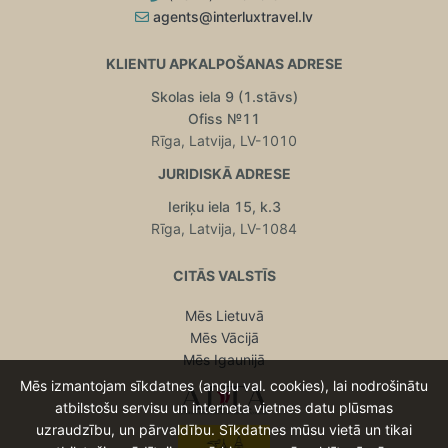
agents@interluxtravel.lv
KLIENTU APKALPOŠANAS ADRESE
Skolas iela 9 (1.stāvs)
Ofiss №11
Rīga, Latvija, LV-1010
JURIDISKĀ ADRESE
Ieriķu iela 15, k.3
Rīga, Latvija, LV-1084
CITĀS VALSTĪS
Mēs Lietuvā
Mēs Vācijā
Mēs Igaunijā
Mēs izmantojam sīkdatnes (angļu val. cookies), lai nodrošinātu
atbilstošu servisu un interneta vietnes datu plūsmas
uzraudzību, un pārvaldību. Sīkdatnes mūsu vietā un tikai