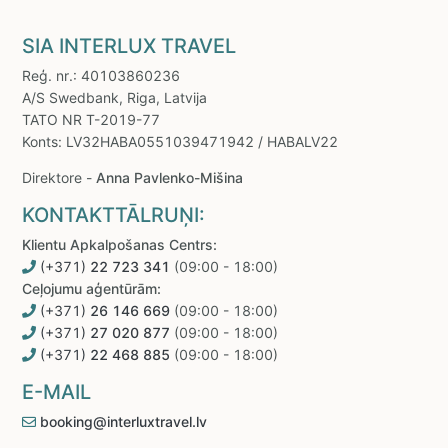
SIA INTERLUX TRAVEL
Reģ. nr.: 40103860236
A/S Swedbank, Riga, Latvija
TATO NR T-2019-77
Konts: LV32HABA0551039471942 / HABALV22
Direktore -
Anna Pavlenko-Mišina
KONTAKTTĀLRUŅI:
Klientu Apkalpošanas Centrs:
(+371)
22 723 341
(09:00 - 18:00)
Ceļojumu aģentūrām:
(+371)
26 146 669
(09:00 - 18:00)
(+371)
27 020 877
(09:00 - 18:00)
(+371)
22 468 885
(09:00 - 18:00)
E-MAIL
booking@interluxtravel.lv