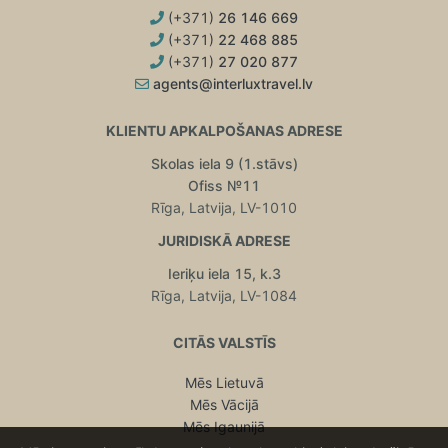
(+371)
26 146 669
(+371)
22 468 885
(+371)
27 020 877
agents@interluxtravel.lv
KLIENTU APKALPOŠANAS ADRESE
Skolas iela 9 (1.stāvs)
Ofiss №11
Rīga, Latvija, LV-1010
JURIDISKĀ ADRESE
Ieriķu iela 15, k.3
Rīga, Latvija, LV-1084
CITĀS VALSTĪS
Mēs Lietuvā
Mēs Vācijā
Mēs Igaunijā