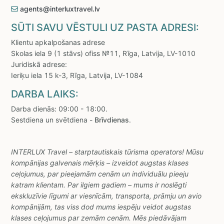
agents@interluxtravel.lv
SŪTI SAVU VĒSTULI UZ PASTA ADRESI:
Klientu apkalpošanas adrese
Skolas iela 9 (1 stāvs) ofiss №11, Rīga, Latvija, LV-1010
Juridiskā adrese:
Ieriķu iela 15 k-3, Rīga, Latvija, LV-1084
DARBA LAIKS:
Darba dienās: 09:00 - 18:00.
Sestdiena un svētdiena -
Brīvdienas
.
INTERLUX Travel – starptautiskais tūrisma operators! Mūsu
kompānijas galvenais mērķis – izveidot augstas klases
ceļojumus, par pieejamām cenām un individuālu pieeju
katram klientam. Par ilgiem gadiem – mums ir noslēgti
ekskluzīvie līgumi ar viesnīcām, transporta, prāmju un avio
kompānijām, tas viss dod mums iespēju veidot augstas
klases ceļojumus par zemām cenām. Mēs piedāvājam