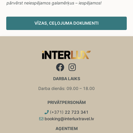
pārvērst neiespējamos galamērķus – iespējamos!
VĪZAS, CEĻOJUMA DOKUMENTI
DARBA LAIKS
Darba dienās: 09.00 – 18.00
PRIVĀTPERSONĀM
(+371)
22 723 341
booking@interluxtravel.lv
AĢENTIEM