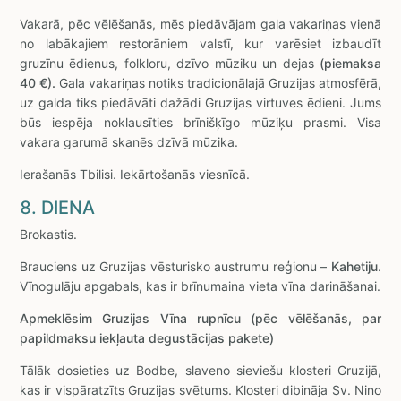
Vakarā, pēc vēlēšanās, mēs piedāvājam gala vakariņas vienā
no labākajiem restorāniem valstī, kur varēsiet izbaudīt
gruzīnu ēdienus, folkloru, dzīvo mūziku un dejas
(piemaksa
40 €).
Gala vakariņas notiks tradicionālajā Gruzijas atmosfērā,
uz galda tiks piedāvāti dažādi Gruzijas virtuves ēdieni. Jums
būs iespēja noklausīties brīnišķīgo mūziķu prasmi. Visa
vakara garumā skanēs dzīvā mūzika.
Ierašanās Tbilisi. Iekārtošanās viesnīcā.
8. DIENA
Brokastis.
Brauciens uz Gruzijas vēsturisko austrumu reģionu –
Kahetiju
.
Vīnogulāju apgabals, kas ir brīnumaina vieta vīna darināšanai.
Apmeklēsim Gruzijas Vīna rupnīcu (pēc vēlēšanās, par
papildmaksu iekļauta degustācijas pakete)
Tālāk dosieties uz Bodbe, slaveno sieviešu klosteri Gruzijā,
kas ir vispāratzīts Gruzijas svētums. Klosteri dibināja Sv. Nino