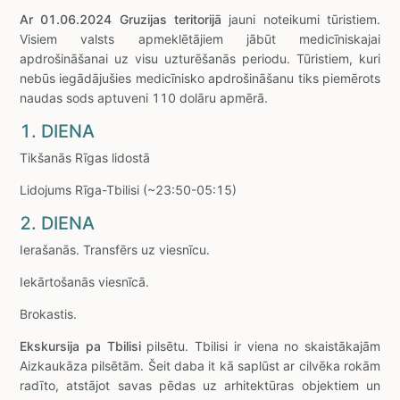
Ar 01.06.2024 Gruzijas teritorijā
jauni noteikumi tūristiem.
Visiem valsts apmeklētājiem jābūt medicīniskajai
apdrošināšanai uz visu uzturēšanās periodu. Tūristiem, kuri
nebūs iegādājušies medicīnisko apdrošināšanu tiks piemērots
naudas sods aptuveni 110 dolāru apmērā.
1. DIENA
Tikšanās Rīgas lidostā
Lidojums Rīga-Tbilisi (~23:50-05:15)
2. DIENA
Ierašanās. Transfērs uz viesnīcu.
Iekārtošanās viesnīcā.
Brokastis.
Ekskursija pa Tbilisi
pilsētu. Tbilisi ir viena no skaistākajām
Aizkaukāza pilsētām. Šeit daba it kā saplūst ar cilvēka rokām
radīto, atstājot savas pēdas uz arhitektūras objektiem un