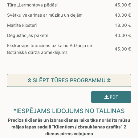
Tūre „Ļermontova pēdās”
45.00 €
Svētku vakariņas ar mūziku un dejām
40.00 €
Maltīte klosterī
18.00 €
Degustācijas pakete
40.00 €
Ekskursijas brauciens uz kalnu Adžāriju un
45.00 €
Botāniskā dārza apmeklējums
SLĒPT TŪRES PROGRAMMU
PDF
*IESPĒJAMS LIDOJUMS NO TALLINAS
Precīzs tikšanās un izbraukšanas laiks tiks norādīts mūsu
mājas lapas sadaļā “Klientiem /izbraukšanas grafiks” 2
dienas pirms ceļojuma