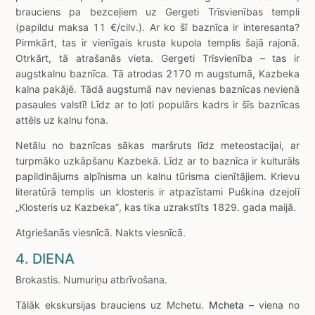
brauciens pa bezceļiem uz Gergeti Trīsvienības templi
(papildu maksa 11 €/cilv.). Ar ko šī baznīca ir interesanta?
Pirmkārt, tas ir vienīgais krusta kupola templis šajā rajonā.
Otrkārt, tā atrašanās vieta. Gergeti Trīsvienība – tas ir
augstkalnu baznīca. Tā atrodas 2170 m augstumā, Kazbeka
kalna pakājē. Tādā augstumā nav nevienas baznīcas nevienā
pasaules valstī! Līdz ar to ļoti populārs kadrs ir šīs baznīcas
attēls uz kalnu fona.
Netālu no baznīcas sākas maršruts līdz meteostacijai, ar
turpmāko uzkāpšanu Kazbekā. Līdz ar to baznīca ir kulturāls
papildinājums alpīnisma un kalnu tūrisma cienītājiem. Krievu
literatūrā templis un klosteris ir atpazīstami Puškina dzejolī
„Klosteris uz Kazbeka”, kas tika uzrakstīts 1829. gada maijā.
Atgriešanās viesnīcā. Nakts viesnīcā.
4. DIENA
Brokastis. Numuriņu atbrīvošana.
Tālāk ekskursijas brauciens uz Mchetu.
Mcheta
– viena no