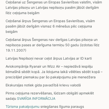
Ceļošanai uz Šengenas un Eiropas Savienības valstīm, visām
Latvijas pilsoņu un Latvijas nepilsoņu pasēm jābūt derīgām
līdz ceļojuma beigām
Ceļošanai ārpus Šengenas un Eiropas Savienības, visām
pasēm jābūt derīgām vismaz 6 mēnešus pēc ceļojuma
beigām
Ceļošanai ārpus Šengenas nav derīgas Latvijas pilsoņa un
nepilsoņa pases ar derīguma termiņu 50 gadu (izdotas līdz
19.11.2007)
Latvijas Nepilsoņi nevar ceļot ārpus Latvijas ar ID karti
Aviokompānija Ryanair un Wizz Air – nepiedāvā iespēju
lidmašīnā sēdēt kopā. Ja lidojuma laikā vēlēties sēdēt kopā –
precizējiet piemaksu par šo pakalpojumu pie menedžera
Ekskursijas notiek gida pavadībā krievu valodā
Pirms ceļojuma rezervēšanas, lūdzam obligāti apmeklēt
sadaļu
SVARĪGA INFORMĀCIJA
Tūrisma pakalpojumu
sniegšanas līguma paraugs