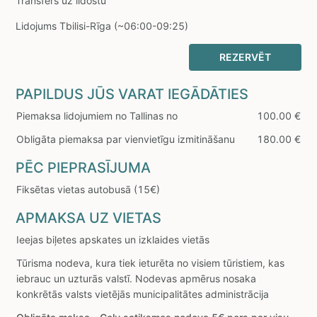
Transfērs uz lidostu
Lidojums Tbilisi-Rīga (~06:00-09:25)
REZERVĒT
PAPILDUS JŪS VARAT IEGĀDĀTIES
Piemaksa lidojumiem no Tallinas no
100.00 €
Obligāta piemaksa par vienvietīgu izmitināšanu
180.00 €
PĒC PIEPRASĪJUMA
Fiksētas vietas autobusā (15€)
APMAKSA UZ VIETAS
Ieejas biļetes apskates un izklaides vietās
Tūrisma nodeva, kura tiek ieturēta no visiem tūristiem, kas
iebrauc un uzturās valstī. Nodevas apmērus nosaka
konkrētās valsts vietējās municipalitātes administrācija