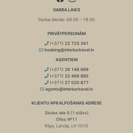
DARBA LAIKS
Darba dienās: 09.00 – 18.00
PRIVĀTPERSONĀM
(+371)
22 723 341
booking@interluxtravel.lv
AĢENTIEM
(+371)
26 146 669
(+371)
22 468 885
(+371)
27 020 877
agents@interluxtravel.lv
KLIENTU APKALPOŠANAS ADRESE
Skolas iela 9 (1.stāvs)
Ofiss №11
Rīga, Latvija, LV-1010