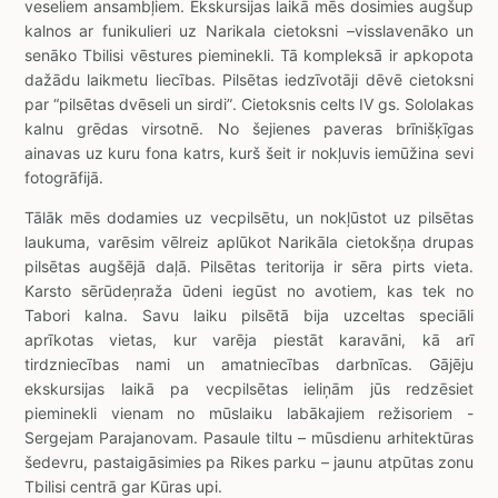
veseliem ansambļiem. Ekskursijas laikā mēs dosimies augšup
kalnos ar funikulieri uz Narikala cietoksni –visslavenāko un
senāko Tbilisi vēstures pieminekli. Tā kompleksā ir apkopota
dažādu laikmetu liecības. Pilsētas iedzīvotāji dēvē cietoksni
par “pilsētas dvēseli un sirdi”. Cietoksnis celts IV gs. Sololakas
kalnu grēdas virsotnē. No šejienes paveras brīnišķīgas
ainavas uz kuru fona katrs, kurš šeit ir nokļuvis iemūžina sevi
fotogrāfijā.
Tālāk mēs dodamies uz vecpilsētu, un nokļūstot uz pilsētas
laukuma, varēsim vēlreiz aplūkot Narikāla cietokšņa drupas
pilsētas augšējā daļā. Pilsētas teritorija ir sēra pirts vieta.
Karsto sērūdeņraža ūdeni iegūst no avotiem, kas tek no
Tabori kalna. Savu laiku pilsētā bija uzceltas speciāli
aprīkotas vietas, kur varēja piestāt karavāni, kā arī
tirdzniecības nami un amatniecības darbnīcas. Gājēju
ekskursijas laikā pa vecpilsētas ieliņām jūs redzēsiet
pieminekli vienam no mūslaiku labākajiem režisoriem -
Sergejam Parajanovam. Pasaule tiltu – mūsdienu arhitektūras
šedevru, pastaigāsimies pa Rikes parku – jaunu atpūtas zonu
Tbilisi centrā gar Kūras upi.