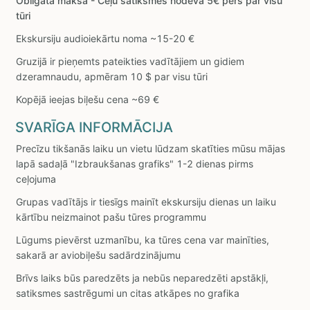
Obligāta maksa - Ceļu satiksmes nodeva 5€ pers par visu
tūri
Ekskursiju audioiekārtu noma ~15-20 €
Gruzijā ir pieņemts pateikties vadītājiem un gidiem
dzeramnaudu, apmēram 10 $ par visu tūri
Kopējā ieejas biļešu cena ~69 €
SVARĪGA INFORMĀCIJA
Precīzu tikšanās laiku un vietu lūdzam skatīties mūsu mājas
lapā sadaļā "Izbraukšanas grafiks" 1-2 dienas pirms
ceļojuma
Grupas vadītājs ir tiesīgs mainīt ekskursiju dienas un laiku
kārtību neizmainot pašu tūres programmu
Lūgums pievērst uzmanību, ka tūres cena var mainīties,
sakarā ar aviobiļešu sadārdzinājumu
Brīvs laiks būs paredzēts ja nebūs neparedzēti apstākļi,
satiksmes sastrēgumi un citas atkāpes no grafika