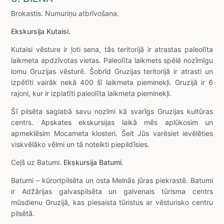
Brokastis. Numuriņu atbrīvošana.
Ekskursija Kutaisi.
Kutaisi vēsture ir ļoti sena, tās teritorijā ir atrastas paleolīta
laikmeta apdzīvotas vietas. Paleolīta laikmets spēlē nozīmīgu
lomu Gruzijas vēsturē. Šobrīd Gruzijas teritorijā ir atrasti un
izpētīti vairāk nekā 400 šī laikmeta pieminekļi. Gruzijā ir 6
rajoni, kur ir izplatīti paleolīta laikmeta pieminekļi.
Šī pilsēta saglabā savu nozīmi kā svarīgs Gruzijas kultūras
centrs. Apskates ekskursijas laikā mēs aplūkosim un
apmeklēsim Mocameta klosteri. Šeit Jūs varēsiet ievēlēties
viskvēlāko vēlmi un tā noteikti piepildīsies.
Ceļš uz Batumi.
Ekskursija Batumi.
Batumi – kūrortpilsēta un osta Melnās jūras piekrastē. Batumi
ir Adžārijas galvaspilsēta un galvenais tūrisma centrs
mūsdienu Gruzijā, kas piesaista tūristus ar vēsturisko centru
pilsētā.