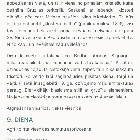
apbedīšanas vietā, un tā ir viena no pirmajām kristiešu kulta
celtnēm Gruzijas teritorijā. Saskaņā ar leģendu, klosteri
dibināja pēc cara Miriana pavēles, Nino laikabiedra. Te būs
iespēja nobaudīt „klostera maltīti”
(papildu maksa 18 €)
, visi
tās ieņēmumi tiek virzīti jaunā dievnama celšanai par godu
Sv. Nino vecākiem. Pēc pusdienām Jūs varēsiet apmeklēt Sv.
Nino kapu un ievēlēties kādu vēlēšanos.
Divu kilometru attālumā no
Bodbe atrodas Signagi
–
mīlestības pilsēta, uz kurieni arī vedīs tālākais ceļš. Pilsēta ir
uzradusies nojauktā cietokšņa vietā, tāpēc tā ir it kā ieskauta
trīsstūrī, ko veido labi saglabājusies pilsētas siena, torņi un
vārti. Pilsētā ir saglabāti 19. gs. dzīvojamo māju arhitektūras
paraugi Dienviditāļu klasicisma stilā ar gruzīnu elementiem.
No jebkura cietokšņa torņa paveras skats uz Alazani ieleju.
Atgriešanās viesnīcā. Nakts viesnīcā.
9. DIENA
Agri no rīta viesnīcas numuru atbrīvošana.