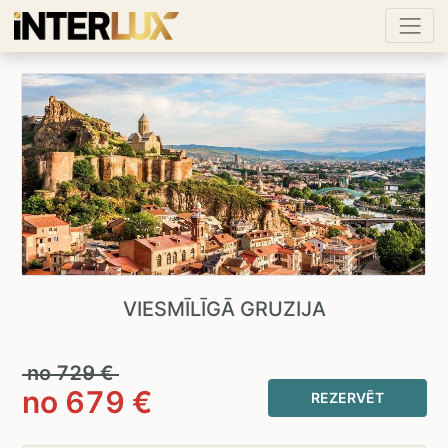
VIESMĪLĪGĀ GRUZIJA
no
729
€
no
679
€
REZERVĒT