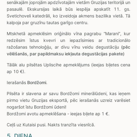
senākajām joprojām apdzīvotajām vietām Gruzijas teritorijā un
pasaulē. Ekskursijas laikā būs iespēja apskatīt 11. gs.
Svetichoveli katedrāli, ko izveidoja akmens bazilika vietā. Tā
kalpoja par gruzīnu tautas garīgo centru.
Mtskhetā apmeklēsim oriģinālo vīna pagrabu “Marani”, kur
redzēsim īstus kvevri un iepazīsimies ar tradicionālo
ražošanas tehnoloģiju, ar divu vīnu veidu degustāciju
(pēc
vēlēšanās, par papildmaksu iekļauta degustācijas pakete)
Tālāk alu pilsētas Upliscihe apmeklējums (ieejas biļetes cena
ap 10 €).
Ierašanās
Bordžomi
.
Pilsēta ir slavena ar savu Bordžomi minerālūdeni, kas ieņem
pirmo vietu Gruzijas eksportā, pēc ierašanās uzreiz varēsiet
nogaršot īstu Bordžomi ūdeni!
Bordžomi avotu apmeklēšana - ieejas biļete ap 1 €.
Ceļš uz Kutaisi pusi. Nakts tranzīta viesnīcā.
5. DIENA