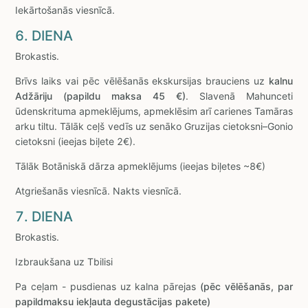
Iekārtošanās viesnīcā.
6. DIENA
Brokastis.
Brīvs laiks vai pēc vēlēšanās ekskursijas brauciens uz
kalnu
Adžāriju
(papildu maksa 45 €)
. Slavenā Mahunceti
ūdenskrituma apmeklējums, apmeklēsim arī carienes Tamāras
arku tiltu. Tālāk ceļš vedīs uz senāko Gruzijas cietoksni–Gonio
cietoksni (ieejas biļete 2€).
Tālāk Botāniskā dārza apmeklējums (ieejas biļetes ~8€)
Atgriešanās viesnīcā. Nakts viesnīcā.
7. DIENA
Brokastis.
Izbraukšana uz Tbilisi
Pa ceļam - pusdienas uz kalna pārejas
(pēc vēlēšanās, par
papildmaksu iekļauta degustācijas pakete)