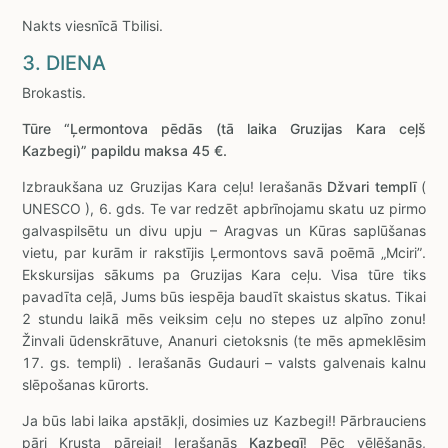
Nakts viesnīcā Tbilisi.
3. DIENA
Brokastis.
Tūre “Ļermontova pēdās (tā laika Gruzijas Kara ceļš
Kazbegi)” papildu maksa 45 €.
Izbraukšana uz Gruzijas Kara ceļu! Ierašanās
Džvari templī
(
UNESCO ), 6. gds. Te var redzēt apbrīnojamu skatu uz pirmo
galvaspilsētu un divu upju – Aragvas un Kūras saplūšanas
vietu, par kurām ir rakstījis Ļermontovs savā poēmā „Mciri”.
Ekskursijas sākums pa Gruzijas Kara ceļu. Visa tūre tiks
pavadīta ceļā, Jums būs iespēja baudīt skaistus skatus. Tikai
2 stundu laikā mēs veiksim ceļu no stepes uz alpīno zonu!
Žinvali ūdenskrātuve, Ananuri cietoksnis (te mēs apmeklēsim
17. gs. templi) . Ierašanās Gudauri – valsts galvenais kalnu
slēpošanas kūrorts.
Ja būs labi laika apstākļi, dosimies uz Kazbegi!! Pārbrauciens
pāri Krusta pārejai! Ierašanās
Kazbegī
! Pēc vēlēšanās,