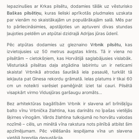
Iepazinušies ar Krkas pilsētu, dodamies tālāk uz vēsturisko
Baškas pilsētiņu
, kuras lieliski aprīkotās pludmales uzskata
par vienām no skaistākajām un populārākajām salā. Mēs par
to pārliecināsimies, apstājoties un aptuveni divas stundas
ļaujoties peldēm un atpūtai dzidrajā Adrijas jūras ūdenī.
Pēc atpūtas dodamies uz gleznaino
Vrbnik pilsētu
, kas
izvietojusies uz 50 metrus augstas klints. Tā ir viena no
pilsētām – cietokšņiem, kas Horvātijā saglabājusies vislabāk.
Vēsturiskā pilsētas daļa atgādina labirintu un ir neticami
skaista! Vrbnikā atrodas šaurākā iela pasaulē, turklāt tā
iekļauta pat Ginesa rekordu grāmatā. Ielas platums ir tikai 60
cm un noteikti varēsiet pamēģināt iziet tai cauri. Pilsētā
visapkārt virmo Vidusjūras garšaugu aromāts...
Bez arhitektūras bagātībām Vrbnik ir slavena arī brīnišķīgu
balto vīnu Vrbnička žlahtina, kas darināts no īpašas vietējās
šķirnes vīnogām. Vārds žlahtina tulkojumā no horvātu valodas
nozīmē – cēls, un minētā vīna rakstura nots pilnībā atbilst šim
apzīmējumam. Pēc vēlēšanās iespējama vīna un slavena
vietējā brendija degustācija.