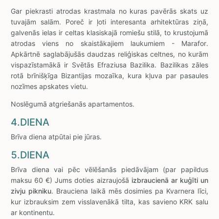
Gar piekrasti atrodas krastmala no kuras pavērās skats uz
tuvajām salām. Poreč ir ļoti interesanta arhitektūras ziņā,
galvenās ielas ir celtas klasiskajā romiešu stilā, to krustojumā
atrodas viens no skaistākajiem laukumiem - Marafor.
Apkārtnē saglabājušās daudzas reliģiskas celtnes, no kurām
vispazīstamākā ir Svētās Efraziusa Bazilika. Bazilikas zāles
rotā brīnišķīga Bizantijas mozaīka, kura kļuva par pasaules
nozīmes apskates vietu.
Noslēgumā atgriešanās apartamentos.
4.DIENA
Brīva diena atpūtai pie jūras.
5.DIENA
Brīva diena vai pēc vēlēšanās piedāvājam (par papildus
maksu 60 €) Jums doties aizraujošā
izbraucienā ar kuģīti un
zivju pikniku
. Brauciena laikā mēs dosimies pa Kvarnera līci,
kur izbrauksim zem visslavenākā tilta, kas savieno KRK salu
ar kontinentu.