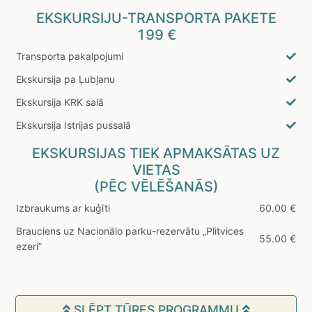
EKSKURSIJU-TRANSPORTA PAKETE
199 €
Transporta pakalpojumi
Ekskursija pa Ļubļanu
Ekskursija KRK salā
Ekskursija Istrijas pussalā
EKSKURSIJAS TIEK APMAKSĀTAS UZ
VIETAS
(PĒC VĒLĒŠANĀS)
Izbraukums ar kuģīti
60.00 €
Brauciens uz Nacionālo parku-rezervātu „Plitvices
55.00 €
ezeri”
SLĒPT TŪRES PROGRAMMU