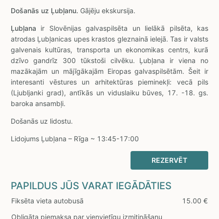
Došanās uz Ļubļanu.
Gājēju ekskursija.
Ļubļana
ir Slovēnijas galvaspilsēta un lielākā pilsēta, kas
atrodas Ļubļanicas upes krastos gleznainā ielejā. Tas ir valsts
galvenais kultūras, transporta un ekonomikas centrs, kurā
dzīvo gandrīz 300 tūkstoši cilvēku. Ļubļana ir viena no
mazākajām un mājīgākajām Eiropas galvaspilsētām. Šeit ir
interesanti vēstures un arhitektūras pieminekļi: vecā pils
(Ljubljanki grad), antīkās un viduslaiku būves, 17. -18. gs.
baroka ansambļi.
Došanās uz lidostu.
Lidojums Ļubļana – Rīga ~ 13:45-17:00
REZERVĒT
PAPILDUS JŪS VARAT IEGĀDĀTIES
Fiksēta vieta autobusā
15.00 €
Obligāta piemaksa par vienvietīgu izmitināšanu