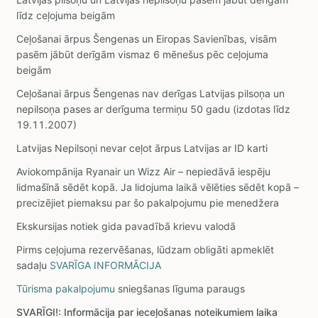
līdz ceļojuma beigām
Ceļošanai ārpus Šengenas un Eiropas Savienības, visām
pasēm jābūt derīgām vismaz 6 mēnešus pēc ceļojuma
beigām
Ceļošanai ārpus Šengenas nav derīgas Latvijas pilsoņa un
nepilsoņa pases ar derīguma termiņu 50 gadu (izdotas līdz
19.11.2007)
Latvijas Nepilsoņi nevar ceļot ārpus Latvijas ar ID karti
Aviokompānija Ryanair un Wizz Air – nepiedāvā iespēju
lidmašīnā sēdēt kopā. Ja lidojuma laikā vēlēties sēdēt kopā –
precizējiet piemaksu par šo pakalpojumu pie menedžera
Ekskursijas notiek gida pavadībā krievu valodā
Pirms ceļojuma rezervēšanas, lūdzam obligāti apmeklēt
sadaļu
SVARĪGA INFORMĀCIJA
Tūrisma pakalpojumu
sniegšanas līguma paraugs
SVARĪGI!: Informācija par ieceļošanas noteikumiem laika