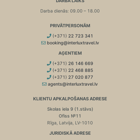
DARBA LAIKS
Darba dienās: 09.00 – 18.00
PRIVĀTPERSONĀM
(+371)
22 723 341
booking@interluxtravel.lv
AĢENTIEM
(+371)
26 146 669
(+371)
22 468 885
(+371)
27 020 877
agents@interluxtravel.lv
KLIENTU APKALPOŠANAS ADRESE
Skolas iela 9 (1.stāvs)
Ofiss №11
Rīga, Latvija, LV-1010
JURIDISKĀ ADRESE