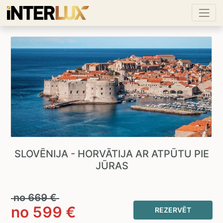
SLOVĒNIJA - HORVĀTIJA AR ATPŪTU PIE
JŪRAS
no
669
€
no
599
€
REZERVĒT