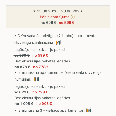
13.08.2026 - 20.08.2026
Pēc pieprasījuma
i
no 699 €
no 599 €
• Dzīvošana četrvietīgos (2 istabu) apartamentos -
divvietīga izmitināšana
Iegādājoties ekskursiju paketi
no 699 €
no 599 €
Bez ekskursijas paketes iegādes
no 878 €
no 778 €
• Izmitināšana apartamentos (viena vieta divvietīgā
numuriņā)
Iegādājoties ekskursiju paketi
no 829 €
no 729 €
Bez ekskursijas paketes iegādes
no 1 008 €
no 908 €
• Izmitināšana 3 - vietīgos apartamentos