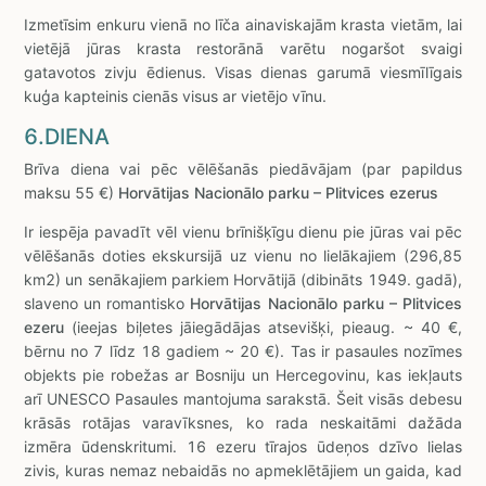
Izmetīsim enkuru vienā no līča ainaviskajām krasta vietām, lai
vietējā jūras krasta restorānā varētu nogaršot svaigi
gatavotos zivju ēdienus. Visas dienas garumā viesmīlīgais
kuģa kapteinis cienās visus ar vietējo vīnu.
6.DIENA
Brīva diena vai pēc vēlēšanās piedāvājam (par papildus
maksu 55 €)
Horvātijas Nacionālo parku – Plitvices ezerus
Ir iespēja pavadīt vēl vienu brīnišķīgu dienu pie jūras vai pēc
vēlēšanās doties ekskursijā uz vienu no lielākajiem (296,85
km2) un senākajiem parkiem Horvātijā (dibināts 1949. gadā),
slaveno un romantisko
Horvātijas Nacionālo parku – Plitvices
ezeru
(ieejas biļetes jāiegādājas atsevišķi, pieaug. ~ 40 €,
bērnu no 7 līdz 18 gadiem ~ 20 €). Tas ir pasaules nozīmes
objekts pie robežas ar Bosniju un Hercegovinu, kas iekļauts
arī UNESCO Pasaules mantojuma sarakstā. Šeit visās debesu
krāsās rotājas varavīksnes, ko rada neskaitāmi dažāda
izmēra ūdenskritumi. 16 ezeru tīrajos ūdeņos dzīvo lielas
zivis, kuras nemaz nebaidās no apmeklētājiem un gaida, kad