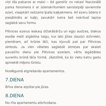
viņi tās pabaros ar maizi – ēd gandrīz no rokas! Nacionālā
parka fenomens ir ar ūdenskritumiem savstarpēji savienotie
ezeri, visapkārt redzams īpašs kaļķakmens. Arī ezeru ūdens ir
piesātināts ar kaļķi, savukārt katra šeit nokritusī lapiņa
saglabā savu formu.
Plitvices ezerus ieskauj dižskābāržu un egļu audzes, blakus
esošie meži atgādina taigu, kur labi jūtas daudzi dzīvnieki,
piemēram, arī brūnie lāči, kas kļuvuši pat par Plitvices
simbolu. Ja vien vēlaties saglabāt atmiņas par skaisti
pavadīto dienu pie Plitvices ezeriem, vērts iegādāties
suvenīru brūnā lāča formā. Jāatzīmē, ka šo vietu katru gadu
apmeklē miljons tūristu.
Noslēgumā atgriešanās apartamentos.
7.DIENA
Brīva diena atpūtai pie jūras.
8.DIENA
No rīta apartamentu atbrīvošana.