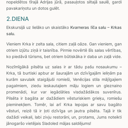
nopeldētos tīrajā Adrijas jūrā, pasauļotos siltajā saulē, gardi
pavakariņotu un dotos gulēt.
2.DIENA
Ekskursijā uz lielāko un skaistāko
Kvarneras līča salu – Krkas
salu.
Vieniem Krka ir zelta sala, citiem zaļā oāze. Gan vieniem, gan
otriem izjūtu ziņā ir taisnība. Pirmie novērtē šīs salas vērtības,
ko piedāvā tūrisms, bet otriem būtiskāka ir daba un zaļā vide.
Nozīmīgākā pilsēta uz salas ir ar tādu pašu nosaukumu –
Krka, tā burtiski apbur ar šaurajām un dzīvīgajām ieliņām pa
kurām savulaik staigājuši romieši, Venēcijas stila mājīgajiem
pagalmiem, ziedu ieskautajiem māju logiem un gleznaino
promenādi, kur var iegādāties visdažādākos suvenīrus.
Pilsēta ir bagāta ar dažādiem vēsturiskiem grieķu, romiešu
pieminekļiem. Tomēr, lai arī Krka lepojas ar savu bagāto
vēsturi, reizē tā ir ļoti dzīvīga un jautra pilsēta. Tajā ir tik
dažādi veikali, labi zivju restorāni, un, protams, Jums noteikti
jānogaršo vietējais Sladoled mājas saldējums!