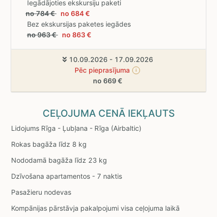
Iegādājoties ekskursiju paketi
no 784 €
no 684 €
Bez ekskursijas paketes iegādes
no 963 €
no 863 €
10.09.2026 - 17.09.2026
Pēc pieprasījuma
i
no 669 €
CEĻOJUMA CENĀ IEKĻAUTS
Lidojums Rīga - Ļubļana - Rīga (Airbaltic)
Rokas bagāža līdz 8 kg
Nododamā bagāža līdz 23 kg
Dzīvošana apartamentos - 7 naktis
Pasažieru nodevas
Kompānijas pārstāvja pakalpojumi visa ceļojuma laikā