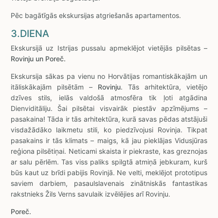
Pēc bagātīgās ekskursijas atgriešanās apartamentos.
3.DIENA
Ekskursijā uz Istrijas pussalu apmeklējot vietējās pilsētas –
Rovinju un Poreč.
Ekskursija sākas pa vienu no Horvātijas romantiskākajām un
itāliskākajām pilsētām –
Rovinju
. Tās arhitektūra, vietējo
dzīves stils, ielās valdošā atmosfēra tik ļoti atgādina
Dienviditāliju. Šai pilsētai visvairāk piestāv apzīmējums –
pasakaina! Tāda ir tās arhitektūra, kurā savas pēdas atstājuši
visdažādāko laikmetu stili, ko piedzīvojusi Rovinja. Tikpat
pasakains ir tās klimats – maigs, kā jau pieklājas Vidusjūras
reģiona pilsētiņai. Neticami skaista ir piekraste, kas greznojas
ar salu pērlēm. Tas viss paliks spilgtā atmiņā jebkuram, kurš
būs kaut uz brīdi pabijis Rovinjā. Ne velti, meklējot prototipus
saviem darbiem, pasaulslavenais zinātniskās fantastikas
rakstnieks Žils Verns savulaik izvēlējies arī Rovinju.
Poreč.