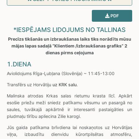
PDF
*IESPĒJAMS LIDOJUMS NO TALLINAS
Precīzs tikšanās un izbraukšanas laiks tiks norādīts mūsu
mājas lapas sadaļā “Klientiem /izbraukšanas grafiks” 2
dienas pirms ceļojuma
1.DIENA
Aviolidojums Rīga-Ļubļana (Slovēnija) ~ 11:45-13:00
Transfērs uz Horvātiju
uz KRK salu
.
Malinska atrodas Krkas salas rietumu krasta līcī. Apkārt
esošie priežu meži sniedz patīkamu vēsumu un pasargā no
saules, tuvākajā apkārtnē ir interesanti pastaigāties un
pludmaļu tīrību apliecina Zilie karogi.
Jūs gaida patīkama brīvdiena lai noskaņotos uz Horvātijas
viļņa, izbaudītu dienvidu kūrortpilsētas atmosfēru,