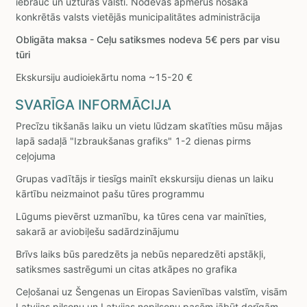
iebrauc un uzturās valstī. Nodevas apmērus nosaka
konkrētās valsts vietējās municipalitātes administrācija
Obligāta maksa - Ceļu satiksmes nodeva 5€ pers par visu
tūri
Ekskursiju audioiekārtu noma ~15-20 €
SVARĪGA INFORMĀCIJA
Precīzu tikšanās laiku un vietu lūdzam skatīties mūsu mājas
lapā sadaļā "Izbraukšanas grafiks" 1-2 dienas pirms
ceļojuma
Grupas vadītājs ir tiesīgs mainīt ekskursiju dienas un laiku
kārtību neizmainot pašu tūres programmu
Lūgums pievērst uzmanību, ka tūres cena var mainīties,
sakarā ar aviobiļešu sadārdzinājumu
Brīvs laiks būs paredzēts ja nebūs neparedzēti apstākļi,
satiksmes sastrēgumi un citas atkāpes no grafika
Ceļošanai uz Šengenas un Eiropas Savienības valstīm, visām
Latvijas pilsoņu un Latvijas nepilsoņu pasēm jābūt derīgām