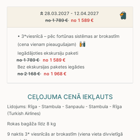
28.03.2027 - 12.04.2027
no 1 789 €
no 1 589 €
• 3*viesnīcā – pēc fortūnas sistēmas ar brokastīm
(cena vienam pieaugušajam)
Iegādājoties ekskursiju paketi
no 1 789 €
no 1 589 €
Bez ekskursijas paketes iegādes
no 2 168 €
no 1 968 €
CEĻOJUMA CENĀ IEKĻAUTS
Lidojums: Rīga - Stambula - Sanpaulu - Stambula - Rīga
(Turkish Airlines)
Rokas bagāža līdz 8 kg
9 naktis 3* viesnīcās ar brokastīm (viena vieta divvietīgā