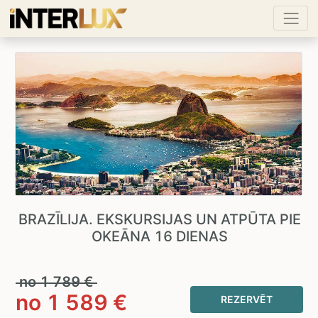
BRAZĪLIJA. EKSKURSIJAS UN ATPŪTA PIE
OKEĀNA 16 DIENAS
no
1 789
€
no
1 589
€
REZERVĒT