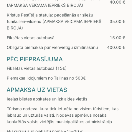
40.00 €
(APMAKSA VEICAMA IEPRIEKŠ BIROJĀ)
Kristus Pestītāja statuja: pacelšanās ar sliežu
funikulieri-vilcienu (APMAKSA VEICAMA IEPRIEKŠ
35.00 €
BIROJĀ)
Fiksētas vietas autobusā
15.00 €
Obligāta piemaksa par vienvietīgu izmitināšanu
400.00 €
PĒC PIEPRASĪJUMA
Fiksētas vietas autobusā (15€)
Piemaksa lidojumiem no Tallinas no 500€
APMAKSA UZ VIETAS
Ieejas biļetes apskates un izklaides vietās
Tūrisma nodeva, kura tiek ieturēta no visiem tūristiem, kas
iebrauc un uzturās valstī. Nodevas apmērus nosaka
konkrētās valsts vietējās municipalitātes administrācija
Ekskursiju audioiekārtu noma ~15-20 €