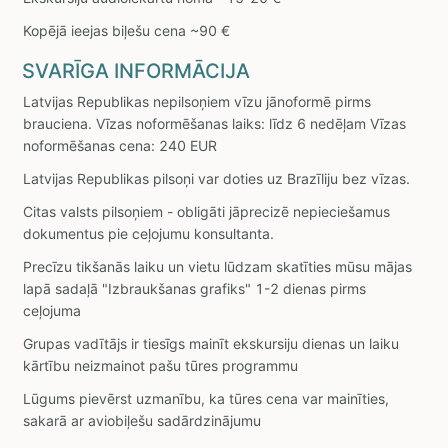
Kopējā ieejas biļešu cena ~90 €
SVARĪGA INFORMĀCIJA
Latvijas Republikas nepilsoņiem vīzu jānoformē pirms
brauciena. Vīzas noformēšanas laiks: līdz 6 nedēļam Vīzas
noformēšanas cena: 240 EUR
Latvijas Republikas pilsoņi var doties uz Brazīliju bez vīzas.
Citas valsts pilsoņiem - obligāti jāprecizē nepieciešamus
dokumentus pie ceļojumu konsultanta.
Precīzu tikšanās laiku un vietu lūdzam skatīties mūsu mājas
lapā sadaļā "Izbraukšanas grafiks" 1-2 dienas pirms
ceļojuma
Grupas vadītājs ir tiesīgs mainīt ekskursiju dienas un laiku
kārtību neizmainot pašu tūres programmu
Lūgums pievērst uzmanību, ka tūres cena var mainīties,
sakarā ar aviobiļešu sadārdzinājumu