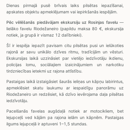
Dienas pirmajā pusē brīvais laiks pilsētas iepazīšanai,
apskates objektu apmeklējumam vai iepirkšanās iespējām.
Pēc vēlēšanās piedāvājam ekskursiju uz Rosinjas favelu
—
lielāko favelu Riodežaneiro (papildu maksa 80 €, ekskursija
notiek, ja grupā ir vismaz 12 dalībnieki).
Šī ir iespēja iepazīt pavisam citu pilsētas pusi un ielūkoties
rajonā ar savu unikālo dzīves ritmu, tradīcijām un vēsturi.
Ekskursijas laikā uzzināsiet par vietējo iedzīvotāju ikdienu,
policijas lomu, sociālajiem izaicinājumiem un narkotiku
tirdzniecības ietekmi uz rajona attīstību.
Pastaigas laikā izstaigāsiet šaurās ieliņas un kāpņu labirintus,
apmeklēsiet skatu laukumu ar iespaidīgu panorāmu uz
Riodežaneiro un redzēsiet, kā dzīvo ievērojama daļa pilsētas
iedzīvotāju.
Pacelšanās favelas augšdaļā notiek ar motocikliem, bet
lejupceļš ved kājām pa rajona ielām un kāpnēm. Pastaigas
ilgums lejupceļā ir aptuveni 1–1,5 stundas.