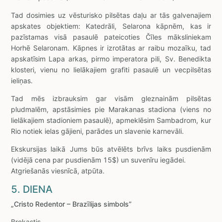
Tad dosimies uz vēsturisko pilsētas daļu ar tās galvenajiem
apskates objektiem: Katedrāli, Selarona kāpnēm, kas ir
pazīstamas visā pasaulē pateicoties Čīles māksliniekam
Horhē Selaronam. Kāpnes ir izrotātas ar raibu mozaīku, tad
apskatīsim Lapa arkas, pirmo imperatora pili, Sv. Benedikta
klosteri, vienu no lielākajiem grafiti pasaulē un vecpilsētas
ieliņas.
Tad mēs izbrauksim gar visām gleznainām pilsētas
pludmalēm, apstāsimies pie Marakanas stadiona (viens no
lielākajiem stadioniem pasaulē), apmeklēsim Sambadrom, kur
Rio notiek ielas gājieni, parādes un slavenie karnevāli.
Ekskursijas laikā Jums būs atvēlēts brīvs laiks pusdienām
(vidējā cena par pusdienām 15$) un suvenīru iegādei.
Atgriešanās viesnīcā, atpūta.
5. DIENA
„Cristo Redentor – Brazīlijas simbols”
Brokastis.