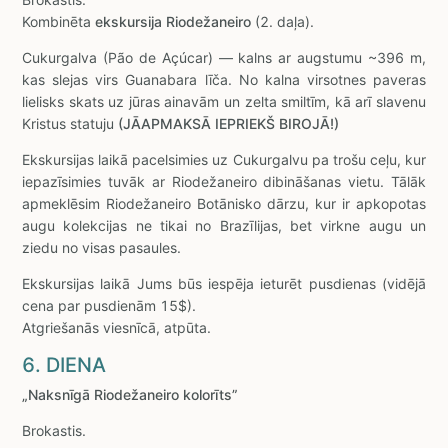
Kombinēta
ekskursija Riodežaneiro
(2. daļa).
Cukurgalva (Pão de Açúcar) — kalns ar augstumu ~396 m,
kas slejas virs Guanabara līča. No kalna virsotnes paveras
lielisks skats uz jūras ainavām un zelta smiltīm, kā arī slavenu
Kristus statuju
(JĀAPMAKSĀ IEPRIEKŠ BIROJĀ!)
Ekskursijas laikā pacelsimies uz Cukurgalvu pa trošu ceļu, kur
iepazīsimies tuvāk ar Riodežaneiro dibināšanas vietu. Tālāk
apmeklēsim Riodežaneiro Botānisko dārzu, kur ir apkopotas
augu kolekcijas ne tikai no Brazīlijas, bet virkne augu un
ziedu no visas pasaules.
Ekskursijas laikā Jums būs iespēja ieturēt pusdienas (vidējā
cena par pusdienām 15$).
Atgriešanās viesnīcā, atpūta.
6. DIENA
„Naksnīgā Riodežaneiro kolorīts”
Brokastis.