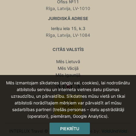
Ofiss №11
Rīga, Latvija, LV-1010
JURIDISKĀ ADRESE
Ieriķu iela 15, k.3
Rīga, Latvija, LV-1084
CITĀS VALSTĪS
Mēs Lietuvā
Mēs Vācijā
Mēs Igaunijā
Mēs izmantojam sīkdatnes (angļu val. cookies), lai nodrošinātu
atbilstošu servisu un interneta vietnes datu plūsmas
uzraudzību, un pārvaldību. Sīkdatnes mūsu vietā un tikai
atbilstoši norādītajiem mērķiem var pārvaldīt arī mūsu
sadarbības partneri (trešās personas – datu apstrādātāji
(operatori), piemēram, Google Analytics).
PIEKRĪTU
INTERLUX Travel © 2015 - 2026 Website by:
VoldUndVold