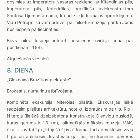
dosimies uz imperatoru vasaras rezidenci ar Kitandinjas pils,
Imperatora pils, Katedrāles, brazīliešu aviokonstruktora
Santosa Djumonta nama, kā arī 7. kļūdu mājas apmeklējumu.
Vidu Petropolisu var nodēvēt par pilsētu-muzeju, par ko Jums
būs iespēja pārliecināties.
Brīvs laiks. Iespēja ieturēt pusdienas (vidējā cena par
pusdienām: 15$).
Atgriešanās viesnīcā.
8. DIENA
„Gleznainā Brazīlijas piekraste”
Brokastis, numuriņu atbrīvošana.
Kombinēta ekskursija
Niterojas pilsētā
. Ekskursijas laikā
redzēsim pilsētas arhitektūru, noteikti izbrauksim pa tiltu Rio -
Niteroja (lielākā dzelzsbetona konstrukcija Dienvidu puslodē,
kuras garums ir 13 km), laikmetīgās mākslas muzeju MAK,
ēkai ir savdabīga „lidojošā šķīvja” forma, tad apmeklēsim zivju
tirgu un aplūkosim krastmalu gar līci, no kurienes paveras