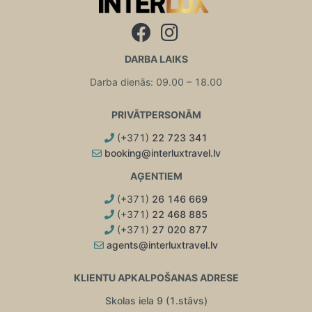
DARBA LAIKS
Darba dienās: 09.00 – 18.00
PRIVĀTPERSONĀM
(+371)
22 723 341
booking@interluxtravel.lv
AĢENTIEM
(+371)
26 146 669
(+371)
22 468 885
(+371)
27 020 877
agents@interluxtravel.lv
KLIENTU APKALPOŠANAS ADRESE
Skolas iela 9 (1.stāvs)