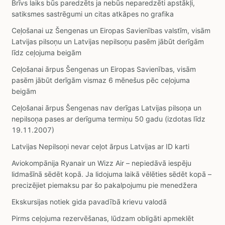
Brīvs laiks būs paredzēts ja nebūs neparedzēti apstākļi,
satiksmes sastrēgumi un citas atkāpes no grafika
Ceļošanai uz Šengenas un Eiropas Savienības valstīm, visām
Latvijas pilsoņu un Latvijas nepilsoņu pasēm jābūt derīgām
līdz ceļojuma beigām
Ceļošanai ārpus Šengenas un Eiropas Savienības, visām
pasēm jābūt derīgām vismaz 6 mēnešus pēc ceļojuma
beigām
Ceļošanai ārpus Šengenas nav derīgas Latvijas pilsoņa un
nepilsoņa pases ar derīguma termiņu 50 gadu (izdotas līdz
19.11.2007)
Latvijas Nepilsoņi nevar ceļot ārpus Latvijas ar ID karti
Aviokompānija Ryanair un Wizz Air – nepiedāvā iespēju
lidmašīnā sēdēt kopā. Ja lidojuma laikā vēlēties sēdēt kopā –
precizējiet piemaksu par šo pakalpojumu pie menedžera
Ekskursijas notiek gida pavadībā krievu valodā
Pirms ceļojuma rezervēšanas, lūdzam obligāti apmeklēt