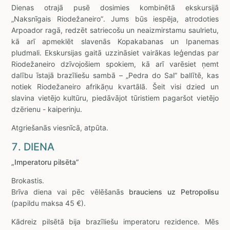
Dienas otrajā pusē dosimies kombinētā ekskursijā
„Naksnīgais Riodežaneiro”. Jums būs iespēja, atrodoties
Arpoador ragā, redzēt satriecošu un neaizmirstamu saulrietu,
kā arī apmeklēt slavenās Kopakabanas un Ipanemas
pludmali. Ekskursijas gaitā uzzināsiet vairākas leģendas par
Riodežaneiro dzīvojošiem spokiem, kā arī varēsiet ņemt
dalību īstajā brazīliešu sambā – „Pedra do Sal” ballītē, kas
notiek Riodežaneiro afrikāņu kvartālā. Šeit visi dzied un
slavina vietējo kultūru, piedāvājot tūristiem pagaršot vietējo
dzērienu - kaiperinju.
Atgriešanās viesnīcā, atpūta.
7. DIENA
„Imperatoru pilsēta”
Brokastis.
Brīva diena vai pēc vēlēšanās
brauciens uz Petropolisu
(papildu maksa 45 €).
Kādreiz pilsētā bija brazīliešu imperatoru rezidence. Mēs