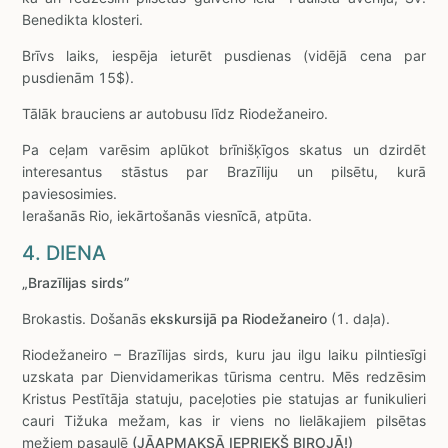
Benedikta klosteri.
Brīvs laiks, iespēja ieturēt pusdienas (vidējā cena par
pusdienām 15$).
Tālāk brauciens ar autobusu līdz Riodežaneiro.
Pa ceļam varēsim aplūkot brīnišķīgos skatus un dzirdēt
interesantus stāstus par Brazīliju un pilsētu, kurā
paviesosimies.
Ierašanās Rio, iekārtošanās viesnīcā, atpūta.
4. DIENA
„Brazīlijas sirds”
Brokastis. Došanās
ekskursijā pa Riodežaneiro
(1. daļa).
Riodežaneiro – Brazīlijas sirds, kuru jau ilgu laiku pilntiesīgi
uzskata par Dienvidamerikas tūrisma centru. Mēs redzēsim
Kristus Pestītāja statuju, paceļoties pie statujas ar funikulieri
cauri Tižuka mežam, kas ir viens no lielākajiem pilsētas
mežiem pasaulē
(JĀAPMAKSĀ IEPRIEKŠ BIROJĀ!)