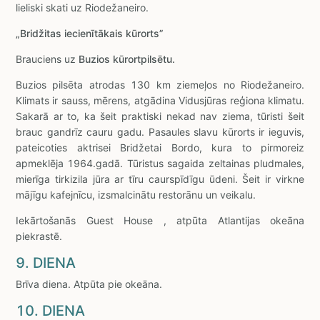
lieliski skati uz Riodežaneiro.
„Bridžitas iecienītākais kūrorts”
Brauciens uz
Buzios kūrortpilsētu.
Buzios pilsēta atrodas 130 km ziemeļos no Riodežaneiro.
Klimats ir sauss, mērens, atgādina Vidusjūras reģiona klimatu.
Sakarā ar to, ka šeit praktiski nekad nav ziema, tūristi šeit
brauc gandrīz cauru gadu. Pasaules slavu kūrorts ir ieguvis,
pateicoties aktrisei Bridžetai Bordo, kura to pirmoreiz
apmeklēja 1964.gadā. Tūristus sagaida zeltainas pludmales,
mierīga tirkizila jūra ar tīru caurspīdīgu ūdeni. Šeit ir virkne
mājīgu kafejnīcu, izsmalcinātu restorānu un veikalu.
Iekārtošanās Guest House , atpūta Atlantijas okeāna
piekrastē.
9. DIENA
Brīva diena. Atpūta pie okeāna.
10. DIENA