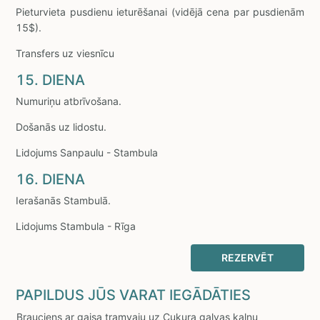
Pieturvieta pusdienu ieturēšanai (vidējā cena par pusdienām
15$).
Transfers uz viesnīcu
15. DIENA
Numuriņu atbrīvošana.
Došanās uz lidostu.
Lidojums Sanpaulu - Stambula
16. DIENA
Ierašanās Stambulā.
Lidojums Stambula - Rīga
REZERVĒT
PAPILDUS JŪS VARAT IEGĀDĀTIES
Brauciens ar gaisa tramvaju uz Cukura galvas kalnu