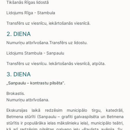
Tikšanās Rīgas lidostā
Lidojums Rīga - Stambula
Transfērs uz viesnīcu, iekārtošanās viesnīcā.
2. DIENA
Numuriņu atbrīvošana.Transfērs uz lidostu.
Lidojums Stambula - Sanpaulu
Transfērs uz viesnīcu. Iekārtošanās viesnīcā, atpūta.
3. DIENA
„Sanpaulu – kontrastu pilsēta”.
Brokastis.
Numuriņu atbrīvošana.
Ekskursijas laikā redzēsim municipālo tirgu, katedrāli,
Betmena stūrīti (Sanpaulu – grafiti galvaspilsēta un Betmena
stūrītis ir populārāka ielas mākslinieku iela), municipālo teātri,
kā arī redzēsim pilsētas galveno ielu –Paulista avēnija, Sv.