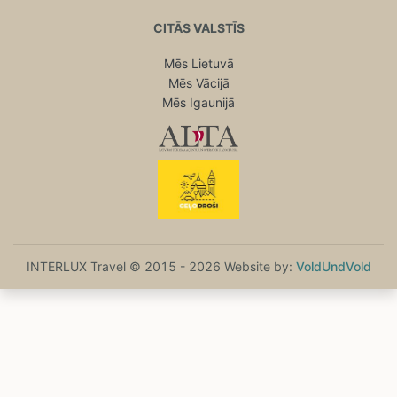
CITĀS VALSTĪS
Mēs Lietuvā
Mēs Vācijā
Mēs Igaunijā
INTERLUX Travel © 2015 - 2026 Website by:
VoldUndVold