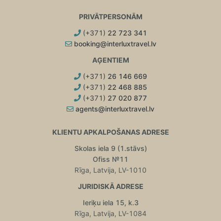
PRIVĀTPERSONĀM
(+371)
22 723 341
booking@interluxtravel.lv
AĢENTIEM
(+371)
26 146 669
(+371)
22 468 885
(+371)
27 020 877
agents@interluxtravel.lv
KLIENTU APKALPOŠANAS ADRESE
Skolas iela 9 (1.stāvs)
Ofiss №11
Rīga, Latvija, LV-1010
JURIDISKĀ ADRESE
Ieriķu iela 15, k.3
Rīga, Latvija, LV-1084