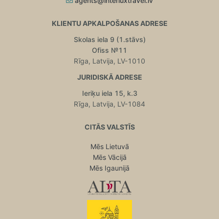
agents@interluxtravel.lv
KLIENTU APKALPOŠANAS ADRESE
Skolas iela 9 (1.stāvs)
Ofiss №11
Rīga, Latvija, LV-1010
JURIDISKĀ ADRESE
Ieriķu iela 15, k.3
Rīga, Latvija, LV-1084
CITĀS VALSTĪS
Mēs Lietuvā
Mēs Vācijā
Mēs Igaunijā