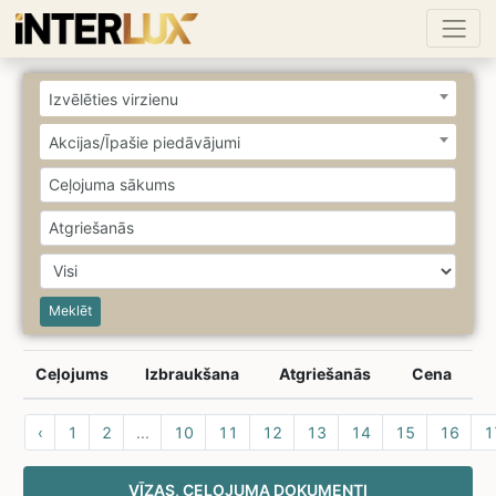
Izvēlēties virzienu
Akcijas/Īpašie piedāvājumi
Meklēt
Ceļojums
Izbraukšana
Atgriešanās
Cena
‹
1
2
...
10
11
12
13
14
15
16
1
VĪZAS, CEĻOJUMA DOKUMENTI