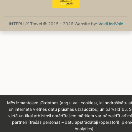
INTERLUX Travel © 2015 - 2026 Website by:
VoldUndVold
Mēs izmantojam sīkdatnes (angļu val. cookies), lai nodrošinātu at
un interneta vietnes datu plūsmas uzraudzību, un pārvaldību. 
vietā un tikai atbilstoši norādītajiem mērķiem var pārvaldīt arī
partneri (trešās personas – datu apstrādātāji (operatori), pie
Analytics).