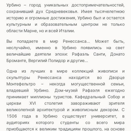
Урбино – город уникальных достопримечательностей,
сохранивший дух Средневековья. Имея тысячелетнюю
историю и огромные достижения, Урбино был и остается
культурным и образовательным центром не только
области Марне, но и всей Италии.
Вы попадаете в мир Ренессанса... Может быть,
неслучайно, именно в Урбино появились на свет
величайшие деятели эпохи: Рафаэль Санти, Донато
Броманте, Вергилий Полидор и другие...
Одна из лучших в мире коллекций живописи и
скульптуры Ренессанса находится во Дворце
Монтефельтро – некогда могущественной семьи,
владевшей Урбино. Дом-музей Рафаэля ежегодно
принимает миллионы туристов. Кафедральный Собор и
церкви XVI столетия завораживают зрителя
великолепной архитектурой и живописным декором. С
1506 года в Урбино существует университет, в
аудиториях которого студенты со всего мира
приобщаются к великим традициям прошлого, на основе