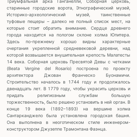
Триумфальная арка Ганганелли, Соборная церковь,
старинные городские ворота, Этнографический музей,
Историко-археологический музей, таинственные
туфовые пещеры – далеко не полный список мест, на
которые стоит обратить внимание. Сердце древнего
города находится на пологом склоне холма Юпитера.
Здесь по-прежнему хорошо видны характерные
очертания укрепленной средневековой деревни, над
которой возвышается внушительная крепость Малатесты
14 века. Соборная церковь Пресвятой Девы с четками
(Beata Vergine del Rosario) построена по проекту
архитектора Джован Франческо Буонамичи.
Строительство началось в 1744 году и продолжалось
двенадцать лет. В 1779 году, чтобы украсить церковь и
придать религиозным службам большую
торжественность, было решено установить в ней орган. В
конце 19 века (1892–1893) на вершине холма
Сантарканджело была установлена городская башня.
Она выполнена в неоготическом стиле инженером-
конструктором Джузеппе Трамонтана Фаэнца.