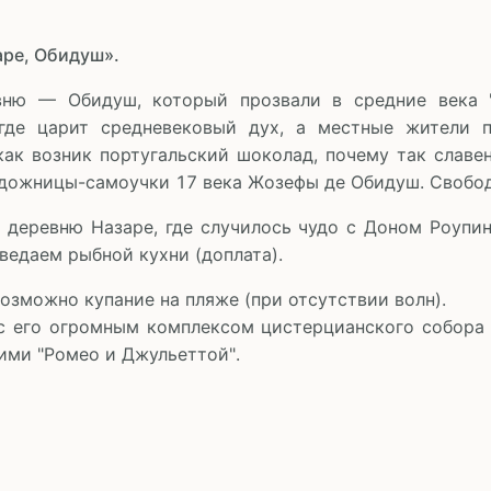
аре, Обидуш».
ню — Обидуш, который прозвали в средние века "
где царит средневековый дух, а местные жители по
как возник португальский шоколад, почему так славе
удожницы-самоучки 17 века Жозефы де Обидуш. Свобод
деревню Назаре, где случилось чудо с Доном Роупи
ведаем рыбной кухни (доплата).
озможно купание на пляже (при отсутствии волн).
с его огромным комплексом цистерцианского собора
ими "Ромео и Джульеттой".