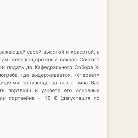
ражающей своей высотой и красотой, а
етим железнодорожный вокзал Святого
ой подать до Кафедрального Собора XI
огреба, где выдерживается, «стареет»
дициями производства этого вина Вас
ть портвейн и узнаете его основные
ции портвейна ~ 18 € (дегустация по