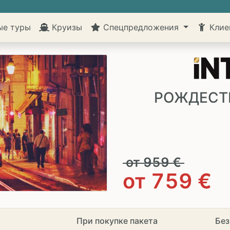
ые туры
Круизы
Спецпредложения
Клие
РОЖДЕСТ
от
959
€
от
759
€
При покупке пакета
Без