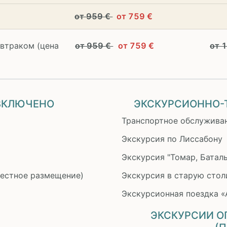
от 959 €
от 759 €
автраком (цена
от 959 €
от 759 €
от 
 ВКЛЮЧЕНО
ЭКСКУРСИОННО-
Транспортное обслужива
Экскурсия по Лиссабону
Экскурсия "Томар, Баталь
местное размещение)
Экскурсия в старую стол
Экскурсионная поездка «
ЭКСКУРСИИ О