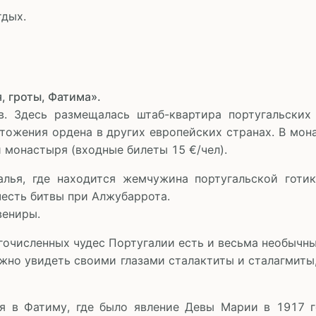
тдых.
, гроты, Фатима».
в. Здесь размещалась штаб-квартира португальских
тожения ордена в других европейских странах. В мон
 монастыря (входные билеты 15 €/чел).
лья, где находится жемчужина португальской готи
есть битвы при Алжубаррота.
вениры.
гочисленных чудес Португалии есть и весьма необычные
ожно увидеть своими глазами сталактиты и сталагмит
я в Фатиму, где было явление Девы Марии в 1917 