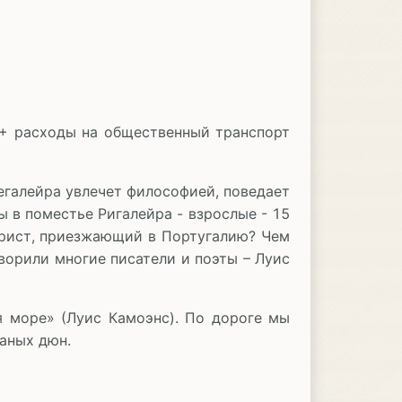
+ расходы на общественный транспорт
егалейра увлечет философией, поведает
 в поместье Ригалейра - взрослые - 15
турист, приезжающий в Португалию? Чем
ворили многие писатели и поэты – Луис
я море» (Луис Камоэнс). По дороге мы
аных дюн.