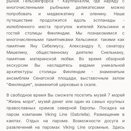
рынок Гельсингфорса - Кауппахалли, где наряду с
многочисленными рыбными деликатесами можно
попробовать и медвежатину и оленину. Наше
путешествие продолжится вдоль эспланады -
излюбленного места прогулок жителей Хельсинки и
гостей столицы Финляндии. Мы познакомимся с
многочисленными памятниками Хельсинки: такими как
памятник Яну Сибелиусу, Александру II, сенатору
Мишелину, общественному деятелю Снельману,
памятник материнской любви. Во время обзорной
экскурсии Вы насладитесь видами уникальной
архитектуры столицы Финляндии - знаменитым
ансамблем Сенатской площади, выставочным залом
"Финляндия", знаменитой церковью в скале.
В свободное время Вы сможете посетить музей 7 морей
"Жизнь моря", музей денег или один из самых крупных
православных храмов северной Европы. Посадка на
паром компании Viking Line (Gabriella). Размещение в
каютах. Отдых на пароме. Возможности досуга и
развлечений на паромах Viking Line огромные. Здесь