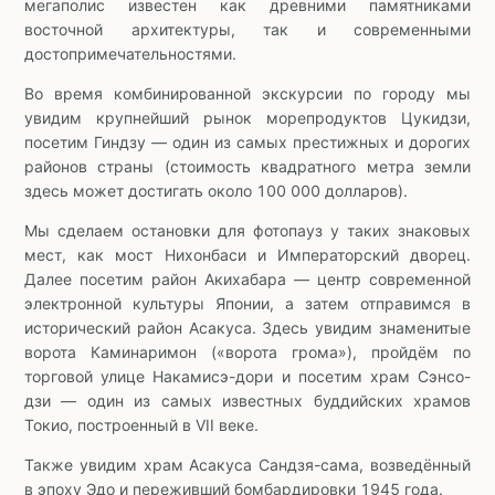
мегаполис известен как древними памятниками
восточной архитектуры, так и современными
достопримечательностями.
Во время комбинированной экскурсии по городу мы
увидим крупнейший рынок морепродуктов Цукидзи,
посетим Гиндзу — один из самых престижных и дорогих
районов страны (стоимость квадратного метра земли
здесь может достигать около 100 000 долларов).
Мы сделаем остановки для фотопауз у таких знаковых
мест, как мост Нихонбаси и Императорский дворец.
Далее посетим район Акихабара — центр современной
электронной культуры Японии, а затем отправимся в
исторический район Асакуса. Здесь увидим знаменитые
ворота Каминаримон («ворота грома»), пройдём по
торговой улице Накамисэ-дори и посетим храм Сэнсо-
дзи — один из самых известных буддийских храмов
Токио, построенный в VII веке.
Также увидим храм Асакуса Сандзя-сама, возведённый
в эпоху Эдо и переживший бомбардировки 1945 года.