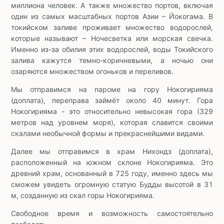
миллиона человек. А также множество портов, включая
один из самых масштабных портов Азии – Йокогама. В
токийском заливе проживает множество водорослей,
которые называют – Ночесветка или морская свечка.
Именно из-за обилия этих водорослей, воды Токийского
залива кажутся темно-коричневыми, а ночью они
озаряются множеством огоньков и переливов.
Мы отправимся на пароме на гору Нокогирияма
(доплата), переправа займёт около 40 минут. Гора
Нокогирияма - это относительно невысокая гора (329
метров над уровнем моря), которая славится своими
скалами необычной формы и прекраснейшими видами.
Далее мы отправимся в храм Нихондз (доплата),
расположенный на южном склоне Нокогирияма. Это
древний храм, основанный в 725 году, именно здесь мы
сможем увидеть огромную статую Будды высотой в 31
м, созданную из скал горы Нокогирияма.
Свободное время и возможность самостоятельно