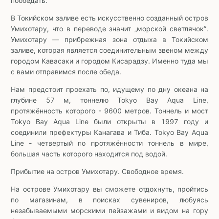
пообедать.
В Токийском заливе есть искусственно созданный остров
Умихотару, что в переводе значит „морской светлячок”.
Умихотару — прибрежная зона отдыха в Токийском
заливе, которая является соединительным звеном между
городом Кавасаки и городом Кисарадзу. Именно туда мы
с вами отправимся после обеда.
Нам предстоит проехать по, идущему по дну океана на
глубине 57 м, тоннелю Tokyo Bay Aqua Line,
протяжённость которого - 9600 метров. Тоннель и мост
Tokyo Bay Aqua Line были открыты в 1997 году и
соединили префектуры Канагава и Тиба. Tokyo Bay Aqua
Line - четвертый по протяжённости тоннель в мире,
большая часть которого находится под водой.
Прибытие на остров Умихотару. Свободное время.
На острове Умихотару вы сможете отдохнуть, пройтись
по магазинам, в поисках сувениров, любуясь
незабываемыми морскими пейзажами и видом на гору