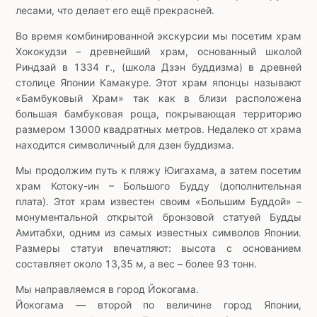
лесами, что делает его ещё прекрасней.
Во время комбинированной экскурсии мы посетим храм
Хококудзи – древнейший храм, основанный школой
Риндзай в 1334 г., (школа Дзэн буддизма) в древней
столице Японии Камакуре. Этот храм японцы называют
«Бамбуковый Храм» так как в близи расположена
большая бамбуковая роща, покрывающая территорию
размером 13000 квадратных метров. Недалеко от храма
находится символичный для дзен буддизма.
Мы продолжим путь к пляжу Юигахама, а затем посетим
храм Котоку-ин – Большого Будду (дополнительная
плата). Этот храм известен своим «Большим Буддой» –
монументальной открытой бронзовой статуей Будды
Амитабхи, одним из самых известных символов Японии.
Размеры статуи впечатляют: высота с основанием
составляет около 13,35 м, а вес – более 93 тонн.
Мы направляемся в город Йокогама.
Йокогама — второй по величине город Японии,