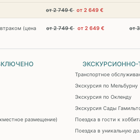
от 2 749 €
от 2 649 €
автраком (цена
от 2 749 €
от 2 649 €
от 
 ВКЛЮЧЕНО
ЭКСКУРСИОННО-
Транспортное обслужива
Экскурсия по Мельбурну
Экскурсия по Окленду
Экскурсия Сады Гамильт
вухместное размещение)
Поездка в гости к хобби
Поездка в уникальную до