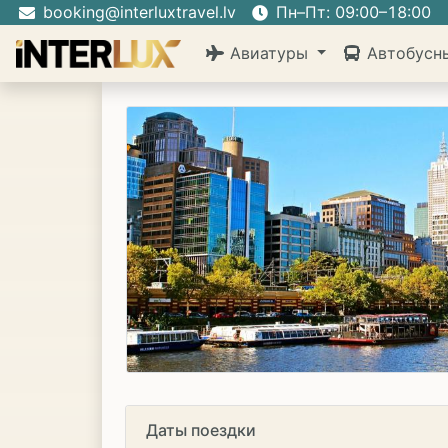
booking@interluxtravel.lv
Пн–Пт: 09:00–18:00
Авиатуры
Автобусн
Даты поездки