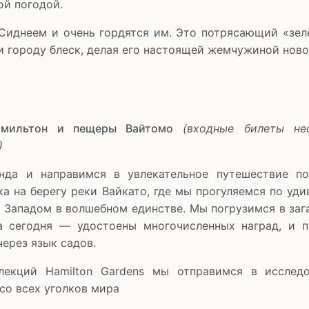
ой погодой.
иднеем и очень гордятся им. Это потрясающий «зелё
городу блеск, делая его настоящей жемчужиной новоз
амильтон и пещеры Вайтомо
(входные билеты не
)
да и направимся в увлекательное путешествие п
а на берегу реки Вайкато, где мы прогуляемся по у
с Западом в волшебном единстве. Мы погрузимся в заг
а сегодня — удостоены многочисленных наград, и 
ерез язык садов.
кций Hamilton Gardens мы отправимся в исследо
со всех уголков мира