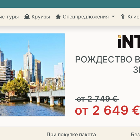
ые туры
Круизы
Спецпредложения
Клие
РОЖДЕСТВО В
З
от
2 749
€
от
2 649
При покупке пакета
Без