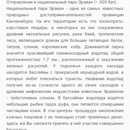
Отправление в национальный парк Эраван (~ 300 бат).
Национальный парк Эраван - одна из самых известных
природных достопримечательностей провинции
Канчанабури. На его территории есть что посмотреть:
карстовые пещеры, в некоторых из них сохранились
древние наскальные рисунки, река Квай, тропические
леса, являющиеся домом для больших летающих белок,
тигров, слонов, королевских кобр. Доминантой парка
значится красивейший семикаскадный водопад общей
протяженностью 1.7 км., расположенный в окружении
зеленых джунглей. У подножья каждого каскада
находятся бассейны с прекрасной изумрудной водой, в
которых любят плескаться туристы. Название водопад
получил из-за схожести одного из своих каскадов с
древним мифическим индуистским животным Эраваном
- трёхголовым слоном. В бассейнах водопада водятся
небольшие рыбки гарра руфа, они питаются отмершими
частицами кожи. В спа-центрах процедура омоложения
кожных покровов с их помощью стоит приличных денег,
здесь же Вы сможете принять в ней участие совершенно
бесплатно.