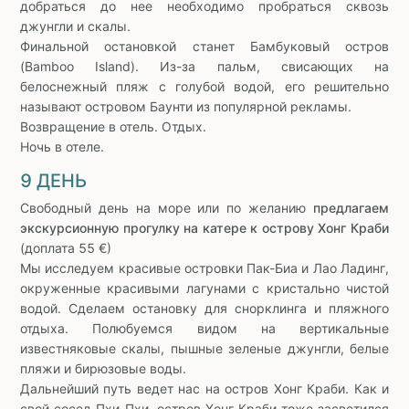
добраться до нее необходимо пробраться сквозь
джунгли и скалы.
Финальной остановкой станет Бамбуковый остров
(Bamboo Island). Из-за пальм, свисающих на
белоснежный пляж с голубой водой, его решительно
называют островом Баунти из популярной рекламы.
Возвращение в отель. Отдых.
Ночь в отеле.
9 ДЕНЬ
Свободный день на море или по желанию
предлагаем
экскурсионную прогулку на катере к острову Хонг Краби
(доплата 55 €)
Мы исследуем красивые островки Пак-Биа и Лао Ладинг,
окруженные красивыми лагунами с кристально чистой
водой. Сделаем остановку для снорклинга и пляжного
отдыха. Полюбуемся видом на вертикальные
известняковые скалы, пышные зеленые джунгли, белые
пляжи и бирюзовые воды.
Дальнейший путь ведет нас на остров Хонг Краби. Как и
свой сосед Пхи-Пхи, остров Хонг Краби тоже засветился