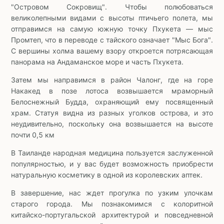
"Островом Сокровищ". Чтобы полюбоваться
великолепными видами с высоты птичьего полета, мы
отправимся на самую южную точку Пхукета — мыс
Промтеп, что в переводе с тайского означает "Мыс Бога".
С вершины холма вашему взору откроется потрясающая
панорама на Андаманское море и часть Пхукета.
Затем мы направимся в район Чалонг, где на горе
Накакед в позе лотоса возвышается мраморный
Белоснежный Будда, охраняющий ему посвященный
храм. Статуя видна из разных уголков острова, и это
неудивительно, поскольку она возвышается на высоте
почти 0,5 км
В Таиланде народная медицина пользуется заслуженной
популярностью, и у вас будет возможность приобрести
натуральную косметику в одной из королевских аптек.
В завершение, нас ждет прогулка по узким улочкам
старого города. Мы познакомимся с колоритной
китайско-португальской архитектурой и повседневной