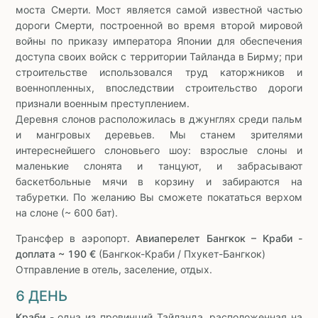
моста Смерти. Мост является самой известной частью
дороги Смерти, построенной во время второй мировой
войны по приказу императора Японии для обеспечения
доступа своих войск с территории Тайланда в Бирму; при
строительстве использовался труд каторжников и
военнопленных, впоследствии строительство дороги
признали военным преступлением.
Деревня слонов расположилась в джунглях среди пальм
и мангровых деревьев. Мы станем зрителями
интереснейшего слоновьего шоу: взрослые слоны и
маленькие слонята и танцуют, и забрасывают
баскетбольные мячи в корзину и забираются на
табуретки. По желанию Вы сможете покататься верхом
на слоне (~ 600 бат).
Трансфер в аэропорт.
Авиаперелет Бангкок – Краби -
доплата ~ 190 €
(Бангкок-Краби / Пхукет-Бангкок)
Отправление в отель, заселение, отдых.
6 ДЕНЬ
Краби
- одна из провинций Тайланда, расположенная на