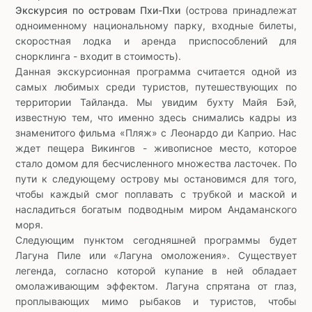
Экскурсия по островам Пхи-Пхи
(острова принадлежат
одноименному национальному парку, входные билеты,
скоростная лодка и аренда приспособлений для
снорклинга - входит в стоимость).
Данная экскурсионная программа считается одной из
самых любимых среди туристов, путешествующих по
территории Тайланда. Мы увидим бухту Майя Бэй,
известную тем, что именно здесь снимались кадры из
знаменитого фильма «Пляж» с Леонардо ди Каприо. Нас
ждет пещера Викингов - живописное место, которое
стало домом для бесчисленного множества ласточек. По
пути к следующему острову мы остановимся для того,
чтобы каждый смог поплавать с трубкой и маской и
насладиться богатым подводным миром Андаманского
моря.
Следующим пунктом сегодняшней программы будет
Лагуна Пиле или «Лагуна омоложения». Существует
легенда, согласно которой купание в ней обладает
омолаживающим эффектом. Лагуна спрятана от глаз,
проплывающих мимо рыбаков и туристов, чтобы