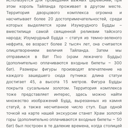
этом король Тайланда проживает в другом месте.
Территория дворцового комплекса огромна и
насчитывает более 20 достопримечательностей, среди
которых выделяется храм Изумрудного Будды –
вместилище самой священной реликвии тайского
народа; Изумрудный Будда – статуя из темно-зеленого
нефрита, ее возраст более 2 тысяч лет, она считается
олицетворением величия Тайланда. Затем мы
отправимся в Ват Пхо (храм лежачего Будды)
(дополнительно оплачиваются входные билеты ~ 300
бат). Размеры фигуры производят впечатление на
каждого зашедшего сюда путника: длина статуи
достигает 45, а высота 15 метров. Фигура Будды
покрыта сусальным золотом. Территория комплекса
тоже представляет интерес, здесь можно найти
множество изображений Будд, вырезанных из камня
статуй, а также несчитанное число ступ. Еще одной
точкой на карте нашей экскурсии станет Храм золотой
горы (дополнительно оплачиваются входные билеты ~ 50
бат) был построен в те далекие времена, когда столицей