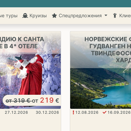
ые туры
Круизы
Спецпредложения
Клие
НДИЮ К САНТА
НОРВЕЖСКИЕ Ф
 В 4* ОТЕЛЕ
ГУДВАНГЕН 
ТВИНДЕФОСС
ХАР
219
от
319
€
от
€
27.12.2026
30.12.2026
12.08.2026
16.09.2026