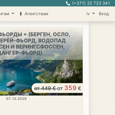
(+371) 22 723 341
нтам
Агентствам
lv
Вход
ЬОРДЫ + (БЕРГЕН, ОСЛО,
НЕРЁЙ-ФЬОРД, ВОДОПАД
ЕН И ВЕРИНГСФОССЕН,
ДАНГЕР-ФЬОРД)
359
от
449
€
от
€
07.10.2026