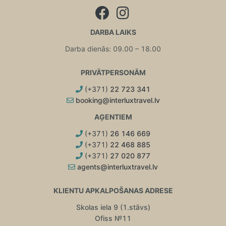
DARBA LAIKS
Darba dienās: 09.00 – 18.00
PRIVĀTPERSONĀM
(+371)
22 723 341
booking@interluxtravel.lv
AĢENTIEM
(+371)
26 146 669
(+371)
22 468 885
(+371)
27 020 877
agents@interluxtravel.lv
KLIENTU APKALPOŠANAS ADRESE
Skolas iela 9 (1.stāvs)
Ofiss №11