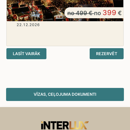
399
no
499
€
no
€
22.12.2026
LASĪT VAIRĀK
REZERVĒT
VĪZAS, CEĻOJUMA DOKUMENTI