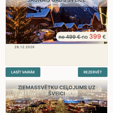
399
no
499
€
no
€
28.12.2026
LASĪT VAIRĀK
REZERVĒT
ZIEMASSVĒTKU CEĻOJUMS UZ
ŠVEICI