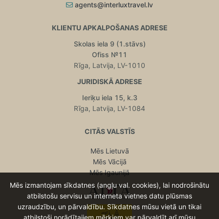
agents@interluxtravel.lv
KLIENTU APKALPOŠANAS ADRESE
Skolas iela 9 (1.stāvs)
Ofiss №11
Rīga, Latvija, LV-1010
JURIDISKĀ ADRESE
Ieriķu iela 15, k.3
Rīga, Latvija, LV-1084
CITĀS VALSTĪS
Mēs Lietuvā
Mēs Vācijā
Mēs Igaunijā
Mēs izmantojam sīkdatnes (angļu val. cookies), lai nodrošinātu
atbilstošu servisu un interneta vietnes datu plūsmas
uzraudzību, un pārvaldību. Sīkdatnes mūsu vietā un tikai
atbilstoši norādītajiem mērķiem var pārvaldīt arī mūsu