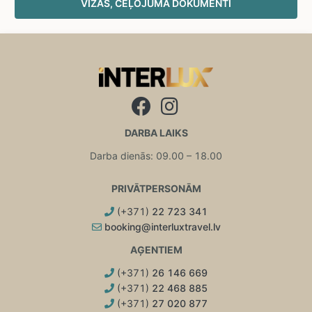
VĪZAS, CEĻOJUMA DOKUMENTI
DARBA LAIKS
Darba dienās: 09.00 – 18.00
PRIVĀTPERSONĀM
(+371)
22 723 341
booking@interluxtravel.lv
AĢENTIEM
(+371)
26 146 669
(+371)
22 468 885
(+371)
27 020 877