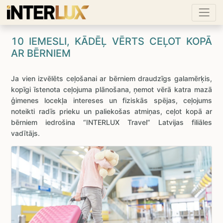
10 IEMESLI, KĀDĒĻ VĒRTS CEĻOT KOPĀ
AR BĒRNIEM
Ja vien izvēlēts ceļošanai ar bērniem draudzīgs galamērķis,
kopīgi īstenota ceļojuma plānošana, ņemot vērā katra mazā
ģimenes locekļa intereses un fiziskās spējas, ceļojums
noteikti radīs prieku un paliekošas atmiņas, ceļot kopā ar
bērniem iedrošina “INTERLUX
Travel” Latvijas filiāles
vadītājs.