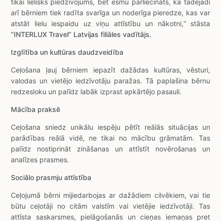
tikai lielisks piedzīvojums, bet esmu pārliecināts, ka tādējādi
arī bērniem tiek radīta svarīga un noderīga pieredze, kas var
atstāt lielu iespaidu uz viņu attīstību un nākotni,” stāsta
“INTERLUX
Travel” Latvijas filiāles vadītājs.
Izglītība un kultūras daudzveidība
Ceļošana ļauj bērniem iepazīt dažādas kultūras, vēsturi,
valodas un vietējo iedzīvotāju paražas. Tā paplašina bērnu
redzesloku un palīdz labāk izprast apkārtējo pasauli.
Mācība praksē
Ceļošana sniedz unikālu iespēju pētīt reālās situācijas un
parādības reālā vidē, ne tikai no mācību grāmatām. Tas
palīdz nostiprināt zināšanas un attīstīt novērošanas un
analīzes prasmes.
Sociālo prasmju attīstība
Ceļojumā bērni mijiedarbojas ar dažādiem cilvēkiem, vai tie
būtu ceļotāji no citām valstīm vai vietējie iedzīvotāji. Tas
attīsta saskarsmes, pielāgošanās un cieņas iemaņas pret