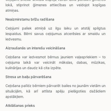
lokā, stiprinot ģimenes attiecības un veidojot kopīgas
atmiņas.
Neaizmirstamu brīžu radīšana
Ceļojumi paliek atmiņā uz ilgu laiku un atstāj spilgtus
iespaidus. Bērni savus ceļojumus atcerēsies ar smaidu un
iedvesmu.
Aizraušanās un interešu veicināšana
Ceļošana var iedvesmot bērnus jauniem vaļaspriekiem – to
ceļojuma laikā var veicināt mākslas, dabas, mūzikas,
kulinārijas un daudz kā cita izpēte.
Stresa un baiļu pārvarēšana
Ceļošana palīdz bērniem pārvarēt bailes no jaunām vietām un
situācijām, kā arī attīsta spēju pielāgoties dažādiem
apstākļiem.
Atklāšanas prieks