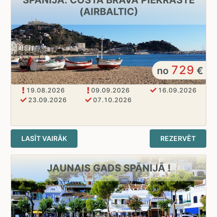
(AIRBALTIC)
729
no
€
19.08.2026
09.09.2026
16.09.2026
23.09.2026
07.10.2026
LASĪT VAIRĀK
REZERVĒT
JAUNAIS GADS SPĀNIJĀ !