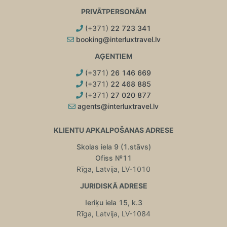
PRIVĀTPERSONĀM
(+371)
22 723 341
booking@interluxtravel.lv
AĢENTIEM
(+371)
26 146 669
(+371)
22 468 885
(+371)
27 020 877
agents@interluxtravel.lv
KLIENTU APKALPOŠANAS ADRESE
Skolas iela 9 (1.stāvs)
Ofiss №11
Rīga, Latvija, LV-1010
JURIDISKĀ ADRESE
Ieriķu iela 15, k.3
Rīga, Latvija, LV-1084