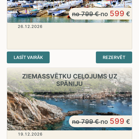
599
no
799
€
no
€
26.12.2026
LASĪT VAIRĀK
REZERVĒT
ZIEMASSVĒTKU CEĻOJUMS UZ
SPĀNIJU
599
no
799
€
no
€
19.12.2026