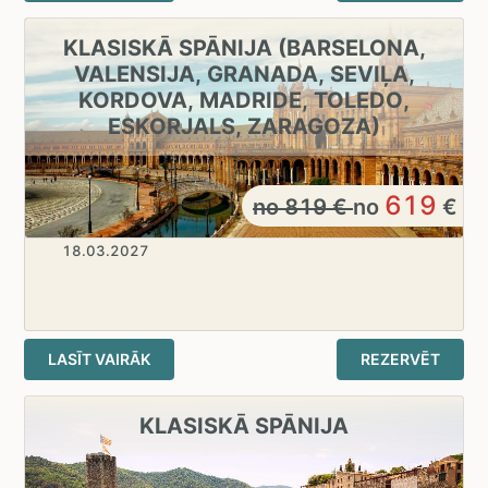
KLASISKĀ SPĀNIJA (BARSELONA,
VALENSIJA, GRANADA, SEVIĻA,
KORDOVA, MADRIDE, TOLEDO,
ESKORJALS, ZARAGOZA)
619
no
819
€
no
€
18.03.2027
LASĪT VAIRĀK
REZERVĒT
KLASISKĀ SPĀNIJA