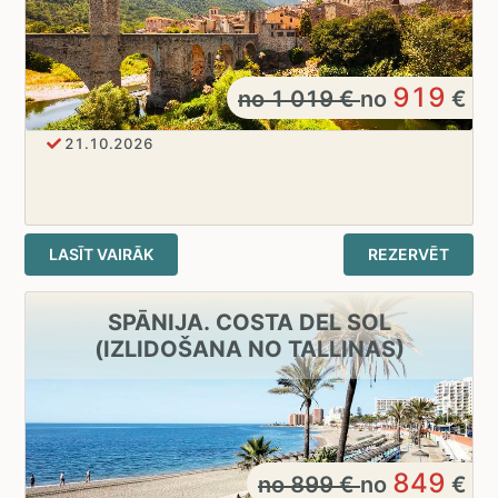
919
no
1 019
€
no
€
21.10.2026
LASĪT VAIRĀK
REZERVĒT
SPĀNIJA. COSTA DEL SOL
(IZLIDOŠANA NO TALLINAS)
849
no
899
€
no
€