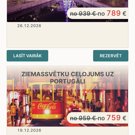
789
no
939
€
no
€
26.12.2026
LASĪT VAIRĀK
REZERVĒT
ZIEMASSVĒTKU CEĻOJUMS UZ
PORTUGĀLI
759
no
959
€
no
€
19.12.2026