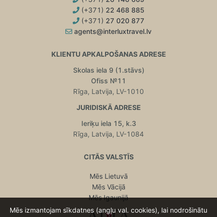
(+371)
22 468 885
(+371)
27 020 877
agents@interluxtravel.lv
KLIENTU APKALPOŠANAS ADRESE
Skolas iela 9 (1.stāvs)
Ofiss №11
Rīga, Latvija, LV-1010
JURIDISKĀ ADRESE
Ieriķu iela 15, k.3
Rīga, Latvija, LV-1084
CITĀS VALSTĪS
Mēs Lietuvā
Mēs Vācijā
Mēs Igaunijā
Mēs izmantojam sīkdatnes (angļu val. cookies), lai nodrošinātu