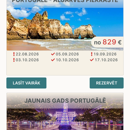
829
no
€
22.08.2026
05.09.2026
19.09.2026
03.10.2026
10.10.2026
17.10.2026
LASĪT VAIRĀK
REZERVĒT
JAUNAIS GADS PORTUGĀLĒ