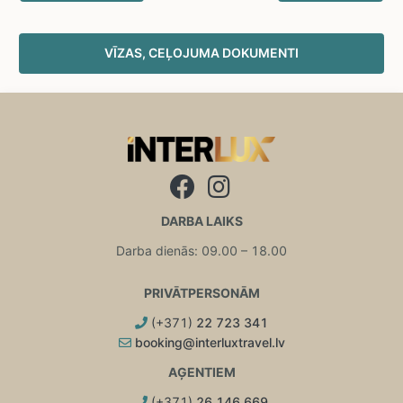
VĪZAS, CEĻOJUMA DOKUMENTI
DARBA LAIKS
Darba dienās: 09.00 – 18.00
PRIVĀTPERSONĀM
(+371)
22 723 341
booking@interluxtravel.lv
AĢENTIEM
(+371)
26 146 669