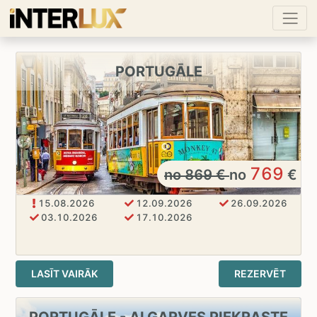
PORTUGĀLE
769
no
869
€
no
€
15.08.2026
12.09.2026
26.09.2026
03.10.2026
17.10.2026
LASĪT VAIRĀK
REZERVĒT
PORTUGĀLE - ALGARVES PIEKRASTE