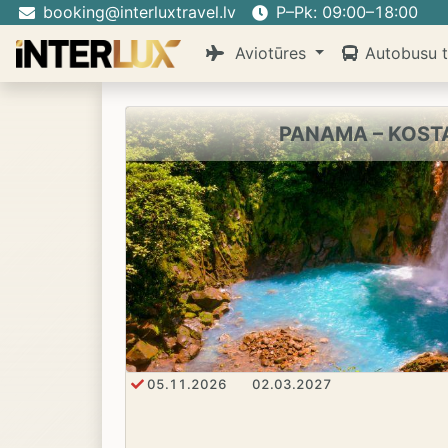
booking@interluxtravel.lv
P–Pk: 09:00–18:00
Aviotūres
Autobusu t
PANAMA – KOST
05.11.2026
02.03.2027