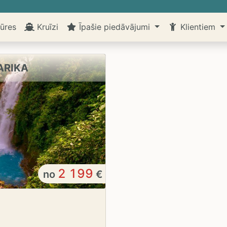
ūres
Kruīzi
Īpašie piedāvājumi
Klientiem
ARIKA
2 199
no
€