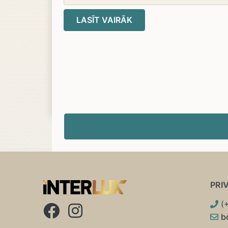
LASĪT VAIRĀK
PRI
(
b