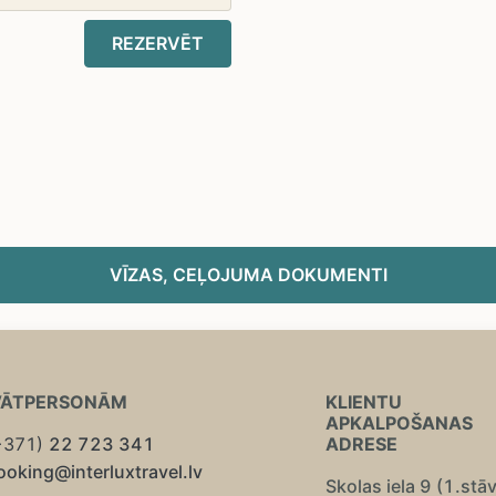
REZERVĒT
VĪZAS, CEĻOJUMA DOKUMENTI
VĀTPERSONĀM
KLIENTU
APKALPOŠANAS
+371)
22 723 341
ADRESE
ooking@interluxtravel.lv
Skolas iela 9 (1.stā