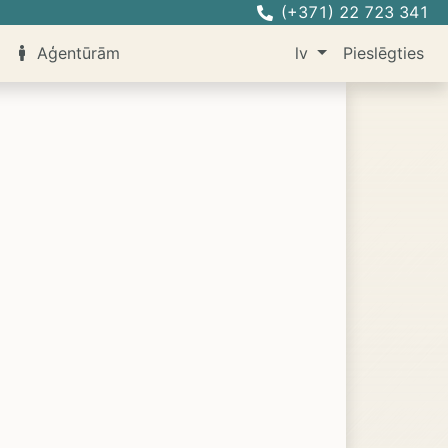
(+371) 22 723 341
Aģentūrām
lv
Pieslēgties