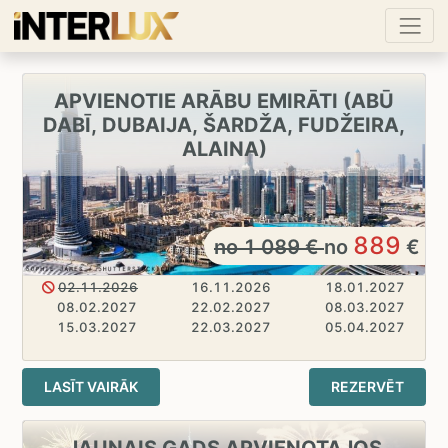
APVIENOTIE ARĀBU EMIRĀTI (ABŪ
DABĪ, DUBAIJA, ŠARDŽA, FUDŽEIRA,
ALAINA)
889
no
1 089
€
no
€
02.11.2026
16.11.2026
18.01.2027
08.02.2027
22.02.2027
08.03.2027
15.03.2027
22.03.2027
05.04.2027
LASĪT VAIRĀK
REZERVĒT
JAUNAIS GADS APVIENOTAJOS