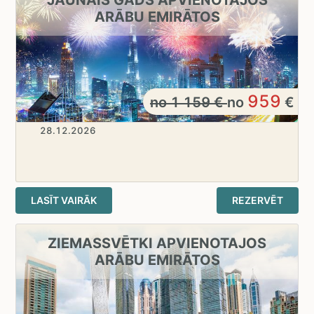
ARĀBU EMIRĀTOS
959
no
1 159
€
no
€
28.12.2026
LASĪT VAIRĀK
REZERVĒT
ZIEMASSVĒTKI APVIENOTAJOS
ARĀBU EMIRĀTOS