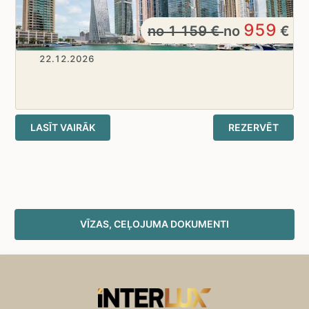
959
no
1 159
€
no
€
22.12.2026
LASĪT VAIRĀK
REZERVĒT
VĪZAS, CEĻOJUMA DOKUMENTI