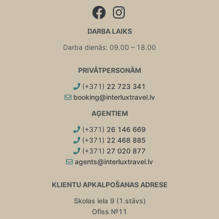
DARBA LAIKS
Darba dienās: 09.00 – 18.00
PRIVĀTPERSONĀM
(+371)
22 723 341
booking@interluxtravel.lv
AĢENTIEM
(+371)
26 146 669
(+371)
22 468 885
(+371)
27 020 877
agents@interluxtravel.lv
KLIENTU APKALPOŠANAS ADRESE
Skolas iela 9 (1.stāvs)
Ofiss №11