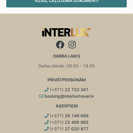
VĪZAS, CEĻOJUMA DOKUMENTI
DARBA LAIKS
Darba dienās: 09.00 – 18.00
PRIVĀTPERSONĀM
(+371)
22 723 341
booking@interluxtravel.lv
AĢENTIEM
(+371)
26 146 669
(+371)
22 468 885
(+371)
27 020 877