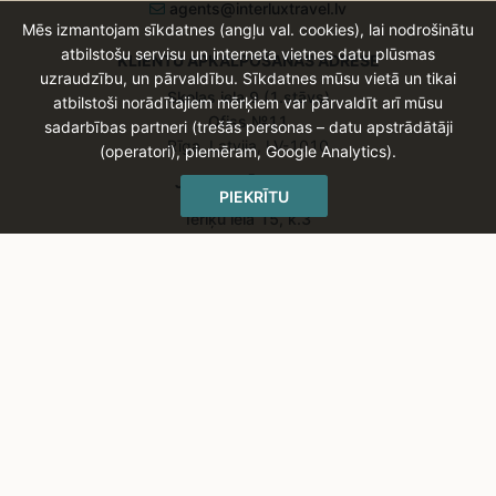
agents@interluxtravel.lv
Mēs izmantojam sīkdatnes (angļu val. cookies), lai nodrošinātu
atbilstošu servisu un interneta vietnes datu plūsmas
KLIENTU APKALPOŠANAS ADRESE
uzraudzību, un pārvaldību. Sīkdatnes mūsu vietā un tikai
Skolas iela 9 (1.stāvs)
atbilstoši norādītajiem mērķiem var pārvaldīt arī mūsu
Ofiss №11
sadarbības partneri (trešās personas – datu apstrādātāji
Rīga, Latvija, LV-1010
(operatori), piemēram, Google Analytics).
JURIDISKĀ ADRESE
PIEKRĪTU
Ieriķu iela 15, k.3
Rīga, Latvija, LV-1084
CITĀS VALSTĪS
Mēs Lietuvā
Mēs Vācijā
Mēs Igaunijā