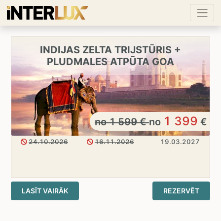
INDIJAS ZELTA TRIJSTŪRIS +
PLUDMALES ATPŪTA GOA
1 399
no
1 599
€
no
€
24.10.2026
16.11.2026
19.03.2027
LASĪT VAIRĀK
REZERVĒT